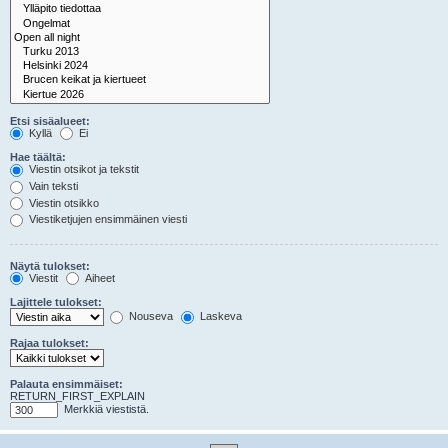
Etsi sisäalueet:
Kyllä
Ei
Hae täältä:
Viestin otsikot ja tekstit
Vain teksti
Viestin otsikko
Viestiketjujen ensimmäinen viesti
Näytä tulokset:
Viestit
Aiheet
Lajittele tulokset:
Nouseva
Laskeva
Rajaa tulokset:
Palauta ensimmäiset:
RETURN_FIRST_EXPLAIN
Merkkiä viestistä.