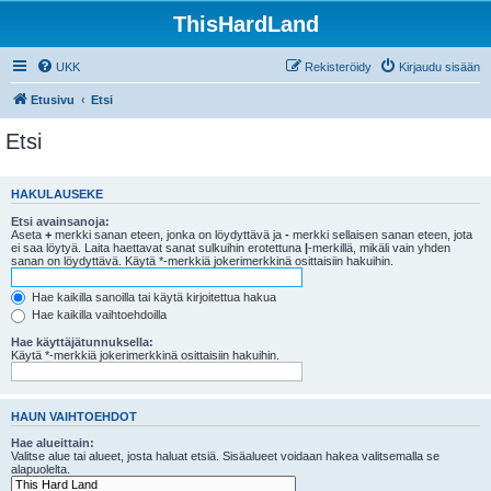
ThisHardLand
UKK
Rekisteröidy
Kirjaudu sisään
Etusivu
Etsi
Etsi
HAKULAUSEKE
Etsi avainsanoja:
Aseta
+
merkki sanan eteen, jonka on löydyttävä ja
-
merkki sellaisen sanan eteen, jota
ei saa löytyä. Laita haettavat sanat sulkuihin erotettuna
|
-merkillä, mikäli vain yhden
sanan on löydyttävä. Käytä *-merkkiä jokerimerkkinä osittaisiin hakuihin.
Hae kaikilla sanoilla tai käytä kirjoitettua hakua
Hae kaikilla vaihtoehdoilla
Hae käyttäjätunnuksella:
Käytä *-merkkiä jokerimerkkinä osittaisiin hakuihin.
HAUN VAIHTOEHDOT
Hae alueittain:
Valitse alue tai alueet, josta haluat etsiä. Sisäalueet voidaan hakea valitsemalla se
alapuolelta.