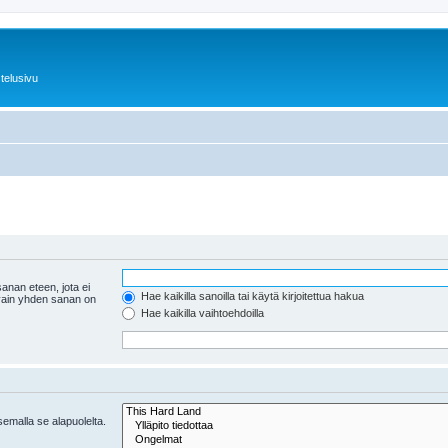
telusivu
anan eteen, jota ei
Hae kaikilla sanoilla tai käytä kirjoitettua hakua
 vain yhden sanan on
Hae kaikilla vaihtoehdoilla
tsemalla se alapuolelta.