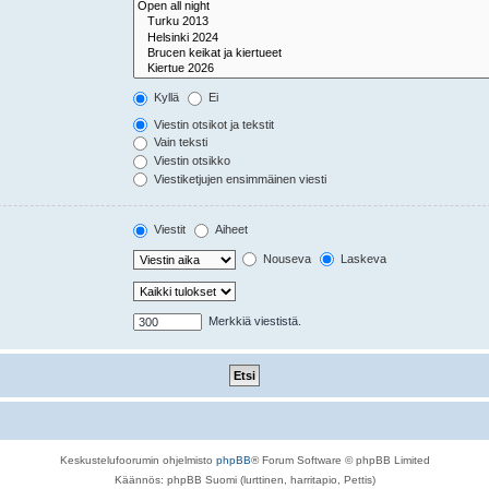
Kyllä
Ei
Viestin otsikot ja tekstit
Vain teksti
Viestin otsikko
Viestiketjujen ensimmäinen viesti
Viestit
Aiheet
Nouseva
Laskeva
Merkkiä viestistä.
Keskustelufoorumin ohjelmisto
phpBB
® Forum Software © phpBB Limited
Käännös: phpBB Suomi (lurttinen, harritapio, Pettis)