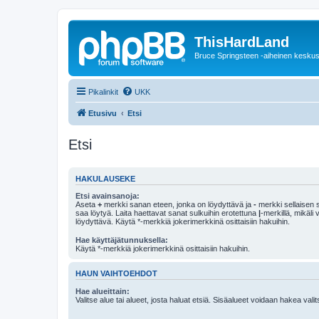
ThisHardLand
Bruce Springsteen -aiheinen keskus
Pikalinkit
UKK
Etusivu
Etsi
Etsi
HAKULAUSEKE
Etsi avainsanoja:
Aseta
+
merkki sanan eteen, jonka on löydyttävä ja
-
merkki sellaisen s
saa löytyä. Laita haettavat sanat sulkuihin erotettuna
|
-merkillä, mikäli
löydyttävä. Käytä *-merkkiä jokerimerkkinä osittaisiin hakuihin.
Hae käyttäjätunnuksella:
Käytä *-merkkiä jokerimerkkinä osittaisiin hakuihin.
HAUN VAIHTOEHDOT
Hae alueittain:
Valitse alue tai alueet, josta haluat etsiä. Sisäalueet voidaan hakea vali