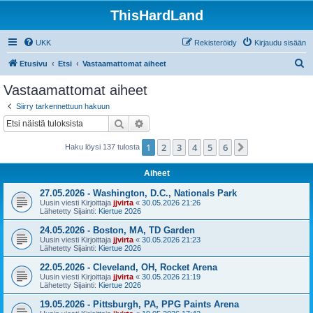
ThisHardLand
UKK
Rekisteröidy
Kirjaudu sisään
E
Etusivu
Etsi
Vastaamattomat aiheet
t
Vastaamattomat aiheet
s
Siirry tarkennettuun hakuun
i
Etsi
Tarkennettu haku
1
2
3
4
5
6
Seuraava
Haku löysi 137 tulosta
Aiheet
27.05.2026 - Washington, D.C., Nationals Park
Uusin viesti Kirjoittaja
jjvirta
«
30.05.2026 21:26
Lähetetty Sijainti:
Kiertue 2026
24.05.2026 - Boston, MA, TD Garden
Uusin viesti Kirjoittaja
jjvirta
«
30.05.2026 21:23
Lähetetty Sijainti:
Kiertue 2026
22.05.2026 - Cleveland, OH, Rocket Arena
Uusin viesti Kirjoittaja
jjvirta
«
30.05.2026 21:19
Lähetetty Sijainti:
Kiertue 2026
19.05.2026 - Pittsburgh, PA, PPG Paints Arena