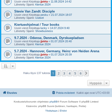
Uusin viesti Kirjoittaja
jjvirta
«
11.08.2024 14:42
Lähetetty Sijainti:
Kiertue 2024
Stevie Van Zandt: Disciple
Uusin viesti Kirjoittaja
pesku
«
21.07.2024 18:07
Lähetetty Sijainti:
Uutiset
Kiertueohjelmat / Tour books
Uusin viesti Kirjoittaja
lucky
«
14.07.2024 9:40
Lähetetty Sijainti:
Showbusiness
9.7.2024 - Odense, Denmark, Dyrskuepladsen
Uusin viesti Kirjoittaja
jjvirta
«
01.07.2024 20:40
Lähetetty Sijainti:
Kiertue 2024
5.7.2024 - Hannover, Germany, Heinz von Heiden Arena
Uusin viesti Kirjoittaja
jjvirta
«
01.07.2024 20:39
Lähetetty Sijainti:
Kiertue 2024
1
2
3
4
5
6
Seuraava
Haku löysi 137 tulosta
Hyppää
Etusivu
Poista evästeet
Kaikki ajat ovat
UTC+03:00
Keskustelufoorumin ohjelmisto
phpBB
® Forum Software © phpBB Limited
Käännös: phpBB Suomi (lurttinen, harritapio, Pettis)
Yksityisyys
|
Ehdot