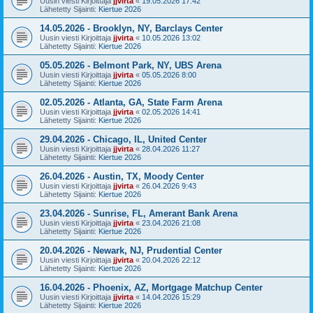
Uusin viesti Kirjoittaja
jjvirta
«
19.05.2026 17:42
Lähetetty Sijainti:
Kiertue 2026
14.05.2026 - Brooklyn, NY, Barclays Center
Uusin viesti Kirjoittaja
jjvirta
«
10.05.2026 13:02
Lähetetty Sijainti:
Kiertue 2026
05.05.2026 - Belmont Park, NY, UBS Arena
Uusin viesti Kirjoittaja
jjvirta
«
05.05.2026 8:00
Lähetetty Sijainti:
Kiertue 2026
02.05.2026 - Atlanta, GA, State Farm Arena
Uusin viesti Kirjoittaja
jjvirta
«
02.05.2026 14:41
Lähetetty Sijainti:
Kiertue 2026
29.04.2026 - Chicago, IL, United Center
Uusin viesti Kirjoittaja
jjvirta
«
28.04.2026 11:27
Lähetetty Sijainti:
Kiertue 2026
26.04.2026 - Austin, TX, Moody Center
Uusin viesti Kirjoittaja
jjvirta
«
26.04.2026 9:43
Lähetetty Sijainti:
Kiertue 2026
23.04.2026 - Sunrise, FL, Amerant Bank Arena
Uusin viesti Kirjoittaja
jjvirta
«
23.04.2026 21:08
Lähetetty Sijainti:
Kiertue 2026
20.04.2026 - Newark, NJ, Prudential Center
Uusin viesti Kirjoittaja
jjvirta
«
20.04.2026 22:12
Lähetetty Sijainti:
Kiertue 2026
16.04.2026 - Phoenix, AZ, Mortgage Matchup Center
Uusin viesti Kirjoittaja
jjvirta
«
14.04.2026 15:29
Lähetetty Sijainti:
Kiertue 2026