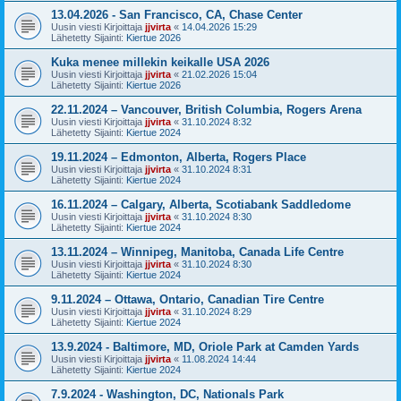
13.04.2026 - San Francisco, CA, Chase Center
Uusin viesti Kirjoittaja
jjvirta
«
14.04.2026 15:29
Lähetetty Sijainti:
Kiertue 2026
Kuka menee millekin keikalle USA 2026
Uusin viesti Kirjoittaja
jjvirta
«
21.02.2026 15:04
Lähetetty Sijainti:
Kiertue 2026
22.11.2024 – Vancouver, British Columbia, Rogers Arena
Uusin viesti Kirjoittaja
jjvirta
«
31.10.2024 8:32
Lähetetty Sijainti:
Kiertue 2024
19.11.2024 – Edmonton, Alberta, Rogers Place
Uusin viesti Kirjoittaja
jjvirta
«
31.10.2024 8:31
Lähetetty Sijainti:
Kiertue 2024
16.11.2024 – Calgary, Alberta, Scotiabank Saddledome
Uusin viesti Kirjoittaja
jjvirta
«
31.10.2024 8:30
Lähetetty Sijainti:
Kiertue 2024
13.11.2024 – Winnipeg, Manitoba, Canada Life Centre
Uusin viesti Kirjoittaja
jjvirta
«
31.10.2024 8:30
Lähetetty Sijainti:
Kiertue 2024
9.11.2024 – Ottawa, Ontario, Canadian Tire Centre
Uusin viesti Kirjoittaja
jjvirta
«
31.10.2024 8:29
Lähetetty Sijainti:
Kiertue 2024
13.9.2024 - Baltimore, MD, Oriole Park at Camden Yards
Uusin viesti Kirjoittaja
jjvirta
«
11.08.2024 14:44
Lähetetty Sijainti:
Kiertue 2024
7.9.2024 - Washington, DC, Nationals Park