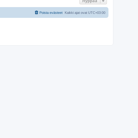
Hyppää
Poista evästeet
Kaikki ajat ovat
UTC+03:00