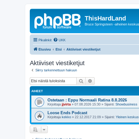
ThisHardLand
Bruce Springsteen -aiheinen keskus
Pikalinkit
UKK
Etusivu
Etsi
Aktiiviset viestiketjut
Aktiiviset viestiketjut
Siirry tarkennettuun hakuun
Etsi
Tarkennettu haku
AIHEET
Ostetaan : Eppu Normaali Ratina 8.8.2026
Kirjoittaja
jjvirta
»
07.08.2026 15:30
» Sijainti:
Showbusiness
Loose Ends Podcast
Kirjoittaja
kekko
»
22.12.2017 21:09
» Sijainti:
Yleinen keskust