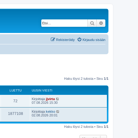
Etsi
Tarkennettu haku
Rekisteröidy
Kirjaudu sisään
Haku löysi 2 tulosta • Sivu
1
/
1
LUETTU
UUSIN VIESTI
Kirjoittaja
jjvirta
72
07.08.2026 15:30
Kirjoittaja
kekko
1877108
02.08.2026 20:01
Haku löysi 2 tulosta • Sivu
1
/
1