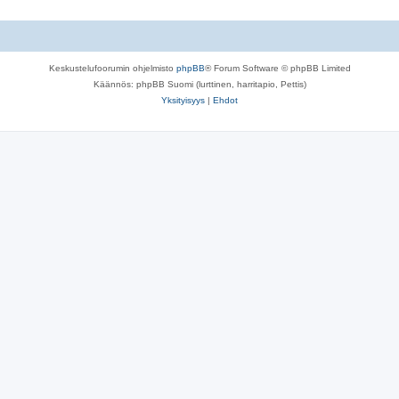
Keskustelufoorumin ohjelmisto
phpBB
® Forum Software © phpBB Limited
Käännös: phpBB Suomi (lurttinen, harritapio, Pettis)
Yksityisyys
|
Ehdot