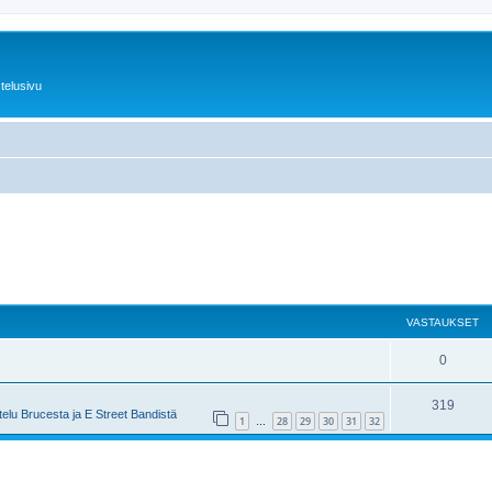
telusivu
VASTAUKSET
0
319
elu Brucesta ja E Street Bandistä
1
28
29
30
31
32
…