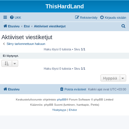
ThisHardLand
UKK
Rekisteröidy
Kirjaudu sisään
E
Etusivu
Etsi
Aktiiviset viestiketjut
t
Aktiiviset viestiketjut
s
Siirry tarkennettuun hakuun
i
Haku löysi 0 tulosta • Sivu
1
/
1
Ei löytynyt.
Haku löysi 0 tulosta • Sivu
1
/
1
Hyppää
Etusivu
Poista evästeet
Kaikki ajat ovat
UTC+03:00
Keskustelufoorumin ohjelmisto
phpBB
® Forum Software © phpBB Limited
Käännös: phpBB Suomi (lurttinen, harritapio, Pettis)
Yksityisyys
|
Ehdot