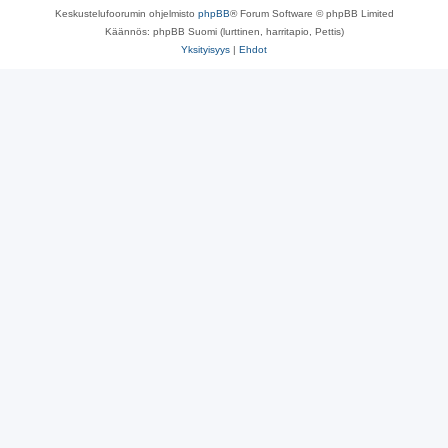
Keskustelufoorumin ohjelmisto
phpBB
® Forum Software © phpBB Limited
Käännös: phpBB Suomi (lurttinen, harritapio, Pettis)
Yksityisyys
|
Ehdot