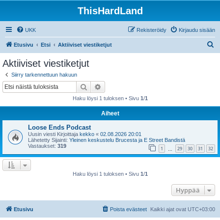
ThisHardLand
UKK
Rekisteröidy
Kirjaudu sisään
E
Etusivu
Etsi
Aktiiviset viestiketjut
t
Aktiiviset viestiketjut
s
Siirry tarkennettuun hakuun
i
Etsi
Tarkennettu haku
Haku löysi 1 tuloksen • Sivu
1
/
1
Aiheet
Loose Ends Podcast
Uusin viesti Kirjoittaja
kekko
«
02.08.2026 20:01
Lähetetty Sijainti:
Yleinen keskustelu Brucesta ja E Street Bandistä
Vastaukset:
319
1
29
30
31
32
…
Haku löysi 1 tuloksen • Sivu
1
/
1
Hyppää
Etusivu
Poista evästeet
Kaikki ajat ovat
UTC+03:00