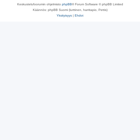
Keskustelufoorumin ohjelmisto
phpBB
® Forum Software © phpBB Limited
Käännös: phpBB Suomi (lurttinen, harritapio, Pettis)
Yksityisyys
|
Ehdot