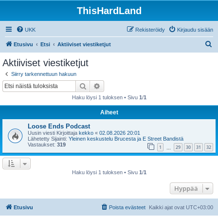
ThisHardLand
UKK
Rekisteröidy
Kirjaudu sisään
E
Etusivu
Etsi
Aktiiviset viestiketjut
t
Aktiiviset viestiketjut
s
Siirry tarkennettuun hakuun
i
Etsi
Tarkennettu haku
Haku löysi 1 tuloksen • Sivu
1
/
1
Aiheet
Loose Ends Podcast
Uusin viesti Kirjoittaja
kekko
«
02.08.2026 20:01
Lähetetty Sijainti:
Yleinen keskustelu Brucesta ja E Street Bandistä
Vastaukset:
319
1
29
30
31
32
…
Haku löysi 1 tuloksen • Sivu
1
/
1
Hyppää
Etusivu
Poista evästeet
Kaikki ajat ovat
UTC+03:00