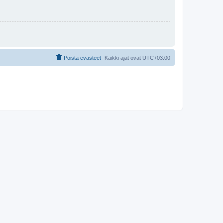
Poista evästeet
Kaikki ajat ovat
UTC+03:00