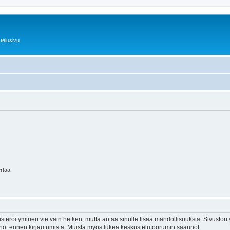
telusivu
ertaa
isteröityminen vie vain hetken, mutta antaa sinulle lisää mahdollisuuksia. Sivuston y
tännöt ennen kirjautumista. Muista myös lukea keskustelufoorumin säännöt.