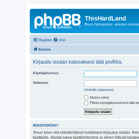
ThisHardLand
Bruce Springsteen -aiheinen keskus
Pikalinkit
UKK
Etusivu
Kirjaudu sisään katsoaksesi tätä profiilia.
Käyttäjätunnus:
Salasana:
Unohdin salasanani
Muista minut
Piilota käyttäjätunnukseni tällä k
REKISTERÖIDY
Sinun tulee olla rekisteröitynyt voidaksesi kirjautua sisään. Rek
käyttäjille. Muista lukea käyttöehtomme ja siihen liittyvät käy