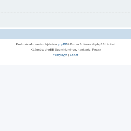
Keskustelufoorumin ohjelmisto
phpBB
® Forum Software © phpBB Limited
Käännös: phpBB Suomi (lurttinen, harritapio, Pettis)
Yksityisyys
|
Ehdot