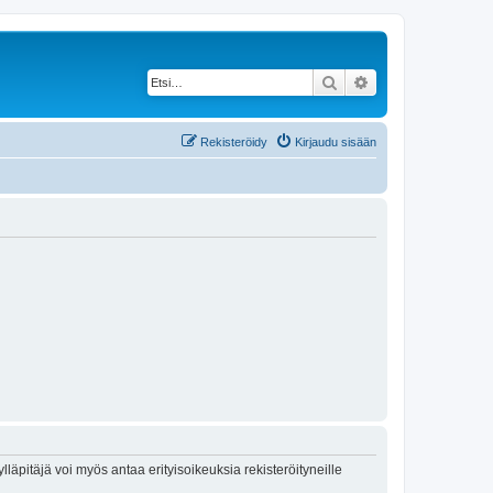
Etsi
Tarkennettu haku
Rekisteröidy
Kirjaudu sisään
lläpitäjä voi myös antaa erityisoikeuksia rekisteröityneille