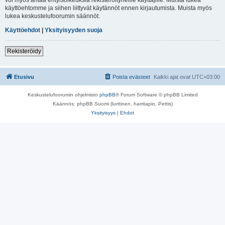
käyttöehtomme ja siihen liittyvät käytännöt ennen kirjautumista. Muista myös
lukea keskustelufoorumin säännöt.
Käyttöehdot
|
Yksityisyyden suoja
Rekisteröidy
Etusivu
Poista evästeet
Kaikki ajat ovat
UTC+03:00
Keskustelufoorumin ohjelmisto
phpBB
® Forum Software © phpBB Limited
Käännös: phpBB Suomi (lurttinen, harritapio, Pettis)
Yksityisyys
|
Ehdot