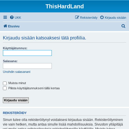
ThisHardLand
UKK
Rekisteröidy
Kirjaudu sisään
E
Etusivu
t
Kirjaudu sisään katsoaksesi tätä profiilia.
s
i
Käyttäjätunnus:
Salasana:
Unohdin salasanani
Muista minut
Piilota käyttäjätunnukseni tällä kertaa
REKISTERÖIDY
Sinun tulee olla rekisteröitynyt voidaksesi kirjautua sisään. Rekisteröityminen
vie vain hetken, mutta antaa sinulle lisää mahdollisuuksia. Sivuston ylläpitäjä
voi myös antaa erityisoikeuksia rekisteröityneille käyttäjille. Muista lukea