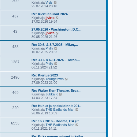
200
ä
N
Kirjoittaja
Vrds
e
u
ä
25.07.2024 20:10
s
u
y
t
s
t
Re: Kiertuehuhut 2024
i
437
i
ä
N
Kirjoittaja
jjvirta
n
u
ä
17.02.2026 19:54
v
u
y
i
s
t
27.05.2026 - Washington, D.C.…
e
43
i
ä
N
Kirjoittaja
jjvirta
s
n
u
ä
30.05.2026 21:26
t
v
u
y
i
i
s
t
Re: 30.6. & 3.7.2025 - Milan,…
e
438
i
ä
N
Kirjoittaja
Philly
s
n
u
ä
10.07.2025 20:33
t
v
u
y
i
i
s
t
Re: 3.11. & 6.11.2024 – Toron…
e
1287
i
ä
N
Kirjoittaja
Philly
s
n
u
ä
06.11.2024 21:52
t
v
u
y
i
i
s
t
Re: Kiertue 2023
e
2496
i
ä
N
Kirjoittaja
Youngstown
s
n
u
ä
27.09.2023 21:00
t
v
u
y
i
i
s
t
Re: Walter Kerr Theatre, Broa…
e
469
i
ä
N
Kirjoittaja
Jukka K
s
n
u
ä
14.03.2023 17:34
t
v
u
y
i
i
s
t
Re: Huhut ja spekuloinnit 201…
e
220
i
ä
N
Kirjoittaja
THE Badlands Man
s
n
u
ä
26.06.2019 13:59
t
v
u
y
i
i
s
t
Re: 16.7.2016 - Rooma, ITA (C…
e
6553
i
ä
N
Kirjoittaja
THE Badlands Man
s
n
u
ä
04.11.2021 14:11
t
v
u
y
i
i
s
t
Re: Kuka menee minnekin keika…