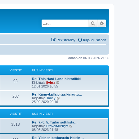
Etsi
Tarkennettu haku
Rekisteröidy
Kirjaudu sisään
Tänään on 06.08.2026 21:56
VIESTIT
UUSIN VIESTI
Re: This Hard Land historiikki
93
N
Kirjoittaja
jjvirta
ä
12.01.2026 10:55
y
t
Re: Kännykällä pitää kirjautu…
207
ä
N
Kirjoittaja
Janey
u
ä
25.09.2020 20:16
u
y
s
t
i
ä
VIESTIT
UUSIN VIESTI
n
u
v
u
Re: 7.-8. 5. Turku settilista…
i
s
3513
N
Kirjoittaja
ProveItAllNight
e
i
ä
08.05.2023 21:48
s
n
y
t
v
t
Re: Yleinen keskustelu Helsin…
i
i