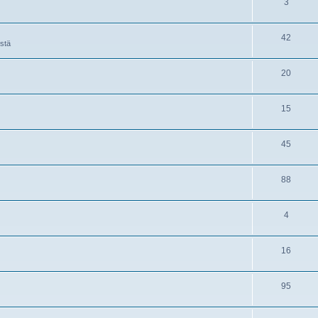
3
42
istä
20
15
45
88
4
16
95