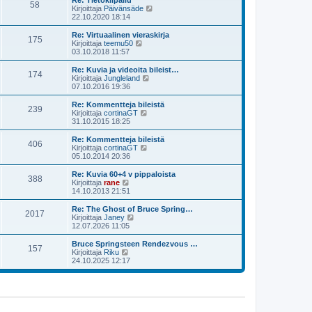
Re: Tietokilpailu
e
58
i
ä
N
Kirjoittaja
Päivänsäde
s
n
u
ä
22.10.2020 18:14
t
v
u
y
i
i
s
t
Re: Virtuaalinen vieraskirja
e
175
i
ä
N
Kirjoittaja
teemu50
s
n
u
ä
03.10.2018 11:57
t
v
u
y
i
i
s
t
Re: Kuvia ja videoita bileist…
e
174
i
ä
N
Kirjoittaja
Jungleland
s
n
u
ä
07.10.2016 19:36
t
v
u
y
i
i
s
t
Re: Kommentteja bileistä
e
239
i
ä
N
Kirjoittaja
cortinaGT
s
n
u
ä
31.10.2015 18:25
t
v
u
y
i
i
s
t
Re: Kommentteja bileistä
e
406
i
ä
N
Kirjoittaja
cortinaGT
s
n
u
ä
05.10.2014 20:36
t
v
u
y
i
i
s
t
Re: Kuvia 60+4 v pippaloista
e
388
i
ä
N
Kirjoittaja
rane
s
n
u
ä
14.10.2013 21:51
t
v
u
y
i
i
s
t
Re: The Ghost of Bruce Spring…
e
2017
i
ä
N
Kirjoittaja
Janey
s
n
u
ä
12.07.2026 11:05
t
v
u
y
i
i
s
t
Bruce Springsteen Rendezvous …
e
157
i
ä
N
Kirjoittaja
Riku
s
n
u
ä
24.10.2025 12:17
t
v
u
y
i
i
s
t
e
i
ä
s
n
u
t
v
u
i
i
s