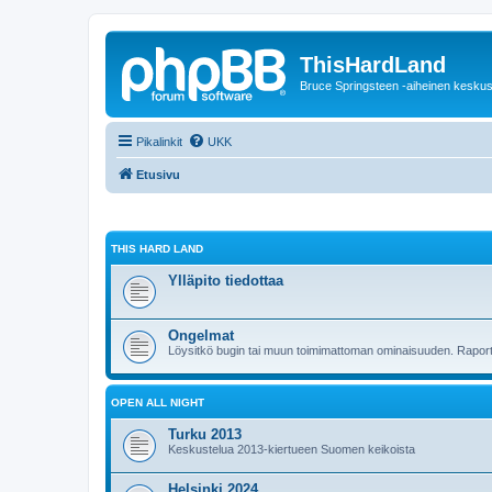
ThisHardLand
Bruce Springsteen -aiheinen keskus
Pikalinkit
UKK
Etusivu
THIS HARD LAND
Ylläpito tiedottaa
Ongelmat
Löysitkö bugin tai muun toimimattoman ominaisuuden. Raporto
OPEN ALL NIGHT
Turku 2013
Keskustelua 2013-kiertueen Suomen keikoista
Helsinki 2024