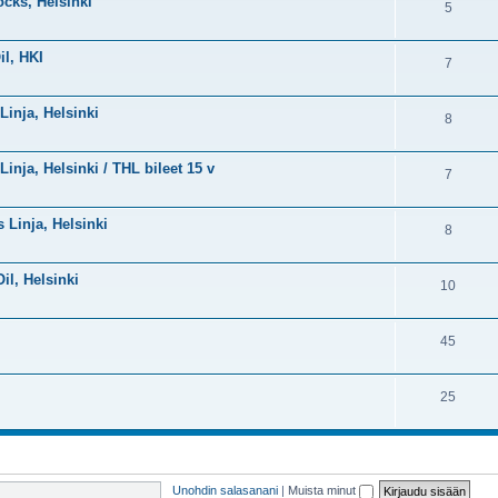
ocks, Helsinki
5
il, HKI
7
Linja, Helsinki
8
Linja, Helsinki / THL bileet 15 v
7
s Linja, Helsinki
8
Oil, Helsinki
10
45
25
Unohdin salasanani
|
Muista minut