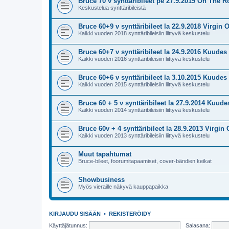
Bruce 70 v synttäribileet pe 27.9.2019 On The R
Keskustelua synttäribileistä
Bruce 60+9 v synttäribileet la 22.9.2018 Virgin O
Kaikki vuoden 2018 synttäribileisiin liittyvä keskustelu
Bruce 60+7 v synttäribileet la 24.9.2016 Kuudes 
Kaikki vuoden 2016 synttäribileisiin liittyvä keskustelu
Bruce 60+6 v synttäribileet la 3.10.2015 Kuudes 
Kaikki vuoden 2015 synttäribileisiin liittyvä keskustelu
Bruce 60 + 5 v synttäribileet la 27.9.2014 Kuude
Kaikki vuoden 2014 synttäribileisiin liittyvä keskustelu
Bruce 60v + 4 synttäribileet la 28.9.2013 Virgin 
Kaikki vuoden 2013 synttäribileisiin liittyvä keskustelu
Muut tapahtumat
Bruce-bileet, foorumitapaamiset, cover-bändien keikat
Showbusiness
Myös vieraille näkyvä kauppapaikka
KIRJAUDU SISÄÄN
•
REKISTERÖIDY
Käyttäjätunnus:
Salasana: