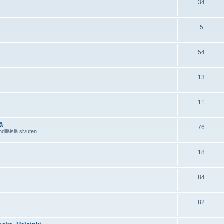
34
5
54
13
11
ä
76
diläisiä sivuten
18
84
82