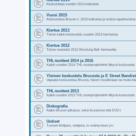
Keskustelua vuoden 2014 keikoista
Vuosi 2015
Keskustelua Brucen v. 2015 keikoista ja muista tapahtumista
Kiertue 2013
Tänne kaikki keskustelu vuoden 2013 kiertuesta
Kiertue 2012
Tänne muistelot 2012 Wrecking Ball -kiertueelta
THL-tuotteet 2014 ja 2016
Kaikki vuoden 2014 THL-tuoteprojekteihin liittyvä keskustelu
Yleinen keskustelu Brucesta ja E Street Bandist
Vapaata keskustelua Brucea, hänen musiikkiaan tai muita bän
THL-tuotteet 2013
Kaikki vuoden 2013 THL-tuoteprojekteihin liittyvä keskustelu
Diskografia
Kaikki Brucen julkaisut, sekä levytykset että DVD:t
Uutiset
Tuoreet lehtijutut, nettijutut, tv-esiintymiset ym.