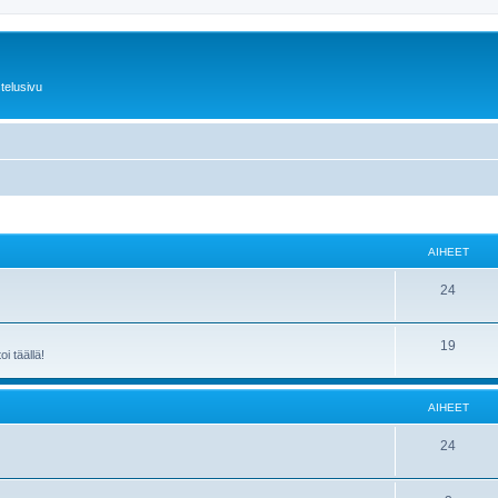
telusivu
AIHEET
24
19
i täällä!
AIHEET
24