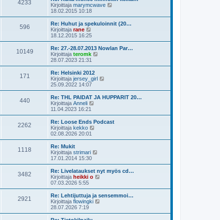
e
4233
i
ä
N
Kirjoittaja
marymcwave
s
n
u
ä
18.02.2015 10:18
t
v
u
y
i
i
s
t
Re: Huhut ja spekuloinnit (20…
e
596
i
ä
N
Kirjoittaja
rane
s
n
u
ä
18.12.2015 16:25
t
v
u
y
i
i
s
t
Re: 27.-28.07.2013 Nowlan Par…
e
10149
i
ä
N
Kirjoittaja
teromk
s
n
u
ä
28.07.2023 21:31
t
v
u
y
i
i
s
t
Re: Helsinki 2012
e
171
i
ä
N
Kirjoittaja
jersey_girl
s
n
u
ä
25.09.2022 14:07
t
v
u
y
i
i
s
t
Re: THL PAIDAT JA HUPPARIT 20…
e
440
i
ä
N
Kirjoittaja
Anneli
s
n
u
ä
11.04.2023 16:21
t
v
u
y
i
i
s
t
Re: Loose Ends Podcast
e
2262
i
ä
N
Kirjoittaja
kekko
s
n
u
ä
02.08.2026 20:01
t
v
u
y
i
i
s
t
Re: Mukit
e
1118
i
ä
N
Kirjoittaja
strimari
s
n
u
ä
17.01.2014 15:30
t
v
u
y
i
i
s
t
Re: Livelataukset nyt myös cd…
e
3482
i
ä
N
Kirjoittaja
heikki o
s
n
u
ä
07.03.2026 5:55
t
v
u
y
i
i
s
t
Re: Lehtijuttuja ja sensemmoi…
e
2921
i
ä
N
Kirjoittaja
flowingki
s
n
u
ä
28.07.2026 7:19
t
v
u
y
i
i
s
t