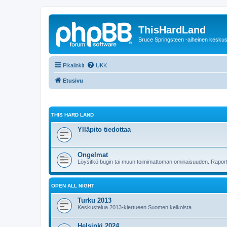
ThisHardLand
Bruce Springsteen -aiheinen keskus
Pikalinkit
UKK
Etusivu
THIS HARD LAND
Ylläpito tiedottaa
Ongelmat
Löysitkö bugin tai muun toimimattoman ominaisuuden. Raporto
OPEN ALL NIGHT
Turku 2013
Keskustelua 2013-kiertueen Suomen keikoista
Helsinki 2024