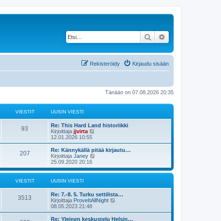
Etsi
Tarkennettu haku
Rekisteröidy
Kirjaudu sisään
Tänään on 07.08.2026 20:35
VIESTIT
UUSIN VIESTI
Re: This Hard Land historiikki
93
N
Kirjoittaja
jjvirta
ä
12.01.2026 10:55
y
t
Re: Kännykällä pitää kirjautu…
207
ä
N
Kirjoittaja
Janey
u
ä
25.09.2020 20:16
u
y
s
t
i
ä
VIESTIT
UUSIN VIESTI
n
u
v
u
Re: 7.-8. 5. Turku settilista…
i
s
3513
N
Kirjoittaja
ProveItAllNight
e
i
ä
08.05.2023 21:48
s
n
y
t
v
t
Re: Yleinen keskustelu Helsin…
i
i