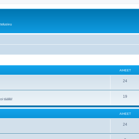
telusivu
AIHEET
24
19
i täällä!
AIHEET
24