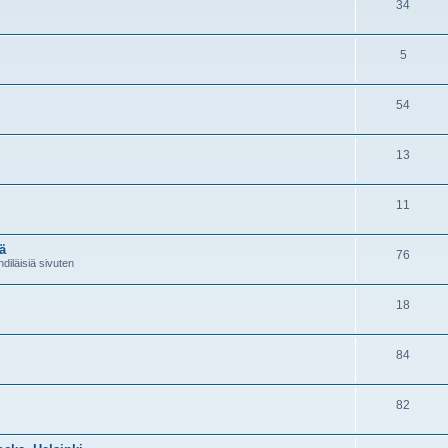
34
5
54
13
11
ä
76
diläisiä sivuten
18
84
82