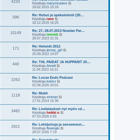
e
4233
i
ä
N
Kirjoittaja
marymcwave
s
n
u
ä
18.02.2015 10:18
t
v
u
y
i
i
s
t
Re: Huhut ja spekuloinnit (20…
e
596
i
ä
N
Kirjoittaja
rane
s
n
u
ä
18.12.2015 16:25
t
v
u
y
i
i
s
t
Re: 27.-28.07.2013 Nowlan Par…
e
10149
i
ä
N
Kirjoittaja
teromk
s
n
u
ä
28.07.2023 21:31
t
v
u
y
i
i
s
t
Re: Helsinki 2012
e
171
i
ä
N
Kirjoittaja
jersey_girl
s
n
u
ä
25.09.2022 14:07
t
v
u
y
i
i
s
t
Re: THL PAIDAT JA HUPPARIT 20…
e
440
i
ä
N
Kirjoittaja
Anneli
s
n
u
ä
11.04.2023 16:21
t
v
u
y
i
i
s
t
Re: Loose Ends Podcast
e
2262
i
ä
N
Kirjoittaja
kekko
s
n
u
ä
02.08.2026 20:01
t
v
u
y
i
i
s
t
Re: Mukit
e
1118
i
ä
N
Kirjoittaja
strimari
s
n
u
ä
17.01.2014 15:30
t
v
u
y
i
i
s
t
Re: Livelataukset nyt myös cd…
e
3482
i
ä
N
Kirjoittaja
heikki o
s
n
u
ä
07.03.2026 5:55
t
v
u
y
i
i
s
t
Re: Lehtijuttuja ja sensemmoi…
e
2921
i
ä
N
Kirjoittaja
flowingki
s
n
u
ä
28.07.2026 7:19
t
v
u
y
i
i
s
t