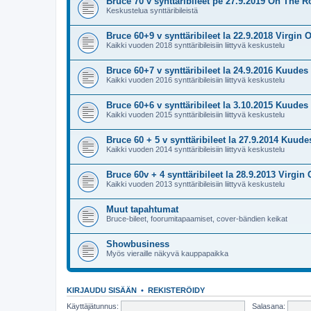
Bruce 70 v synttäribileet pe 27.9.2019 On The R
Keskustelua synttäribileistä
Bruce 60+9 v synttäribileet la 22.9.2018 Virgin O
Kaikki vuoden 2018 synttäribileisiin liittyvä keskustelu
Bruce 60+7 v synttäribileet la 24.9.2016 Kuudes 
Kaikki vuoden 2016 synttäribileisiin liittyvä keskustelu
Bruce 60+6 v synttäribileet la 3.10.2015 Kuudes 
Kaikki vuoden 2015 synttäribileisiin liittyvä keskustelu
Bruce 60 + 5 v synttäribileet la 27.9.2014 Kuude
Kaikki vuoden 2014 synttäribileisiin liittyvä keskustelu
Bruce 60v + 4 synttäribileet la 28.9.2013 Virgin 
Kaikki vuoden 2013 synttäribileisiin liittyvä keskustelu
Muut tapahtumat
Bruce-bileet, foorumitapaamiset, cover-bändien keikat
Showbusiness
Myös vieraille näkyvä kauppapaikka
KIRJAUDU SISÄÄN
•
REKISTERÖIDY
Käyttäjätunnus:
Salasana: