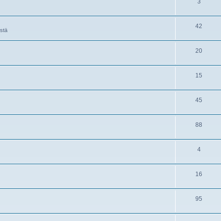
3
42
istä
20
15
45
88
4
16
95