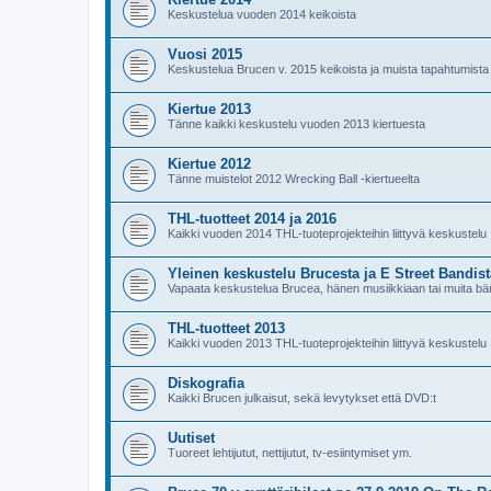
Keskustelua vuoden 2014 keikoista
Vuosi 2015
Keskustelua Brucen v. 2015 keikoista ja muista tapahtumista
Kiertue 2013
Tänne kaikki keskustelu vuoden 2013 kiertuesta
Kiertue 2012
Tänne muistelot 2012 Wrecking Ball -kiertueelta
THL-tuotteet 2014 ja 2016
Kaikki vuoden 2014 THL-tuoteprojekteihin liittyvä keskustelu
Yleinen keskustelu Brucesta ja E Street Bandist
Vapaata keskustelua Brucea, hänen musiikkiaan tai muita bän
THL-tuotteet 2013
Kaikki vuoden 2013 THL-tuoteprojekteihin liittyvä keskustelu
Diskografia
Kaikki Brucen julkaisut, sekä levytykset että DVD:t
Uutiset
Tuoreet lehtijutut, nettijutut, tv-esiintymiset ym.