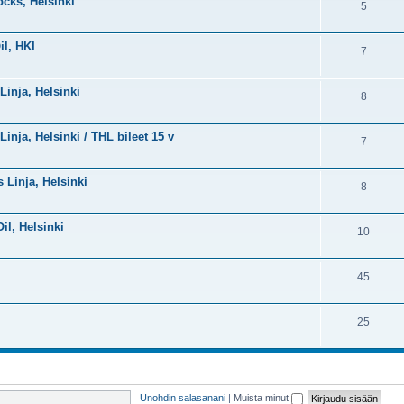
ocks, Helsinki
5
il, HKI
7
Linja, Helsinki
8
Linja, Helsinki / THL bileet 15 v
7
s Linja, Helsinki
8
Oil, Helsinki
10
45
25
Unohdin salasanani
|
Muista minut