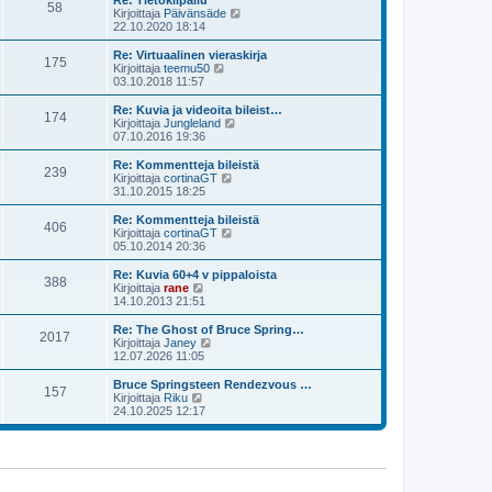
Re: Tietokilpailu
e
58
i
ä
N
Kirjoittaja
Päivänsäde
s
n
u
ä
22.10.2020 18:14
t
v
u
y
i
i
s
t
Re: Virtuaalinen vieraskirja
e
175
i
ä
N
Kirjoittaja
teemu50
s
n
u
ä
03.10.2018 11:57
t
v
u
y
i
i
s
t
Re: Kuvia ja videoita bileist…
e
174
i
ä
N
Kirjoittaja
Jungleland
s
n
u
ä
07.10.2016 19:36
t
v
u
y
i
i
s
t
Re: Kommentteja bileistä
e
239
i
ä
N
Kirjoittaja
cortinaGT
s
n
u
ä
31.10.2015 18:25
t
v
u
y
i
i
s
t
Re: Kommentteja bileistä
e
406
i
ä
N
Kirjoittaja
cortinaGT
s
n
u
ä
05.10.2014 20:36
t
v
u
y
i
i
s
t
Re: Kuvia 60+4 v pippaloista
e
388
i
ä
N
Kirjoittaja
rane
s
n
u
ä
14.10.2013 21:51
t
v
u
y
i
i
s
t
Re: The Ghost of Bruce Spring…
e
2017
i
ä
N
Kirjoittaja
Janey
s
n
u
ä
12.07.2026 11:05
t
v
u
y
i
i
s
t
Bruce Springsteen Rendezvous …
e
157
i
ä
N
Kirjoittaja
Riku
s
n
u
ä
24.10.2025 12:17
t
v
u
y
i
i
s
t
e
i
ä
s
n
u
t
v
u
i
i
s