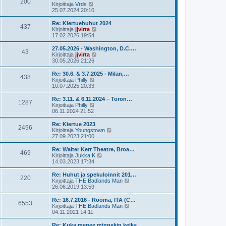
200
ä
N
Kirjoittaja
Vrds
e
u
ä
25.07.2024 20:10
s
u
y
t
s
t
Re: Kiertuehuhut 2024
i
437
i
ä
N
Kirjoittaja
jjvirta
n
u
ä
17.02.2026 19:54
v
u
y
i
s
t
27.05.2026 - Washington, D.C.…
e
43
i
ä
N
Kirjoittaja
jjvirta
s
n
u
ä
30.05.2026 21:26
t
v
u
y
i
i
s
t
Re: 30.6. & 3.7.2025 - Milan,…
e
438
i
ä
N
Kirjoittaja
Philly
s
n
u
ä
10.07.2025 20:33
t
v
u
y
i
i
s
t
Re: 3.11. & 6.11.2024 – Toron…
e
1287
i
ä
N
Kirjoittaja
Philly
s
n
u
ä
06.11.2024 21:52
t
v
u
y
i
i
s
t
Re: Kiertue 2023
e
2496
i
ä
N
Kirjoittaja
Youngstown
s
n
u
ä
27.09.2023 21:00
t
v
u
y
i
i
s
t
Re: Walter Kerr Theatre, Broa…
e
469
i
ä
N
Kirjoittaja
Jukka K
s
n
u
ä
14.03.2023 17:34
t
v
u
y
i
i
s
t
Re: Huhut ja spekuloinnit 201…
e
220
i
ä
N
Kirjoittaja
THE Badlands Man
s
n
u
ä
26.06.2019 13:59
t
v
u
y
i
i
s
t
Re: 16.7.2016 - Rooma, ITA (C…
e
6553
i
ä
N
Kirjoittaja
THE Badlands Man
s
n
u
ä
04.11.2021 14:11
t
v
u
y
i
i
s
t
Re: Kuka menee minnekin keika…