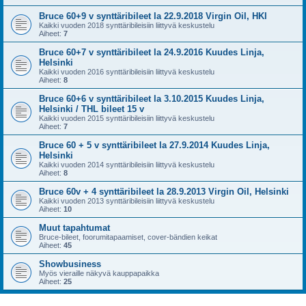
Bruce 60+9 v synttäribileet la 22.9.2018 Virgin Oil, HKI
Kaikki vuoden 2018 synttäribileisiin liittyvä keskustelu
Aiheet:
7
Bruce 60+7 v synttäribileet la 24.9.2016 Kuudes Linja,
Helsinki
Kaikki vuoden 2016 synttäribileisiin liittyvä keskustelu
Aiheet:
8
Bruce 60+6 v synttäribileet la 3.10.2015 Kuudes Linja,
Helsinki / THL bileet 15 v
Kaikki vuoden 2015 synttäribileisiin liittyvä keskustelu
Aiheet:
7
Bruce 60 + 5 v synttäribileet la 27.9.2014 Kuudes Linja,
Helsinki
Kaikki vuoden 2014 synttäribileisiin liittyvä keskustelu
Aiheet:
8
Bruce 60v + 4 synttäribileet la 28.9.2013 Virgin Oil, Helsinki
Kaikki vuoden 2013 synttäribileisiin liittyvä keskustelu
Aiheet:
10
Muut tapahtumat
Bruce-bileet, foorumitapaamiset, cover-bändien keikat
Aiheet:
45
Showbusiness
Myös vieraille näkyvä kauppapaikka
Aiheet:
25