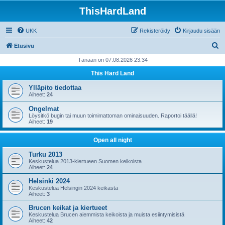
ThisHardLand
UKK
Rekisteröidy
Kirjaudu sisään
E
Etusivu
t
Tänään on 07.08.2026 23:34
s
This Hard Land
i
Ylläpito tiedottaa
Aiheet:
24
Ongelmat
Löysitkö bugin tai muun toimimattoman ominaisuuden. Raportoi täällä!
Aiheet:
19
Open all night
Turku 2013
Keskustelua 2013-kiertueen Suomen keikoista
Aiheet:
24
Helsinki 2024
Keskustelua Helsingin 2024 keikasta
Aiheet:
3
Brucen keikat ja kiertueet
Keskustelua Brucen aiemmista keikoista ja muista esiintymisistä
Aiheet:
42