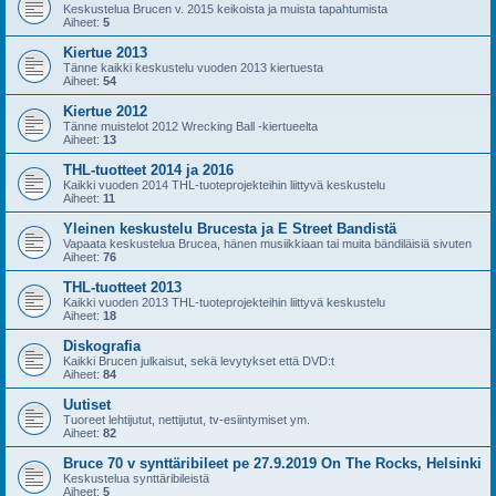
Keskustelua Brucen v. 2015 keikoista ja muista tapahtumista
Aiheet:
5
Kiertue 2013
Tänne kaikki keskustelu vuoden 2013 kiertuesta
Aiheet:
54
Kiertue 2012
Tänne muistelot 2012 Wrecking Ball -kiertueelta
Aiheet:
13
THL-tuotteet 2014 ja 2016
Kaikki vuoden 2014 THL-tuoteprojekteihin liittyvä keskustelu
Aiheet:
11
Yleinen keskustelu Brucesta ja E Street Bandistä
Vapaata keskustelua Brucea, hänen musiikkiaan tai muita bändiläisiä sivuten
Aiheet:
76
THL-tuotteet 2013
Kaikki vuoden 2013 THL-tuoteprojekteihin liittyvä keskustelu
Aiheet:
18
Diskografia
Kaikki Brucen julkaisut, sekä levytykset että DVD:t
Aiheet:
84
Uutiset
Tuoreet lehtijutut, nettijutut, tv-esiintymiset ym.
Aiheet:
82
Bruce 70 v synttäribileet pe 27.9.2019 On The Rocks, Helsinki
Keskustelua synttäribileistä
Aiheet:
5