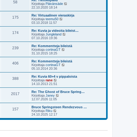
Re: Tietokilpailu
e
58
i
ä
N
Kirjoittaja
Päivänsäde
s
n
u
ä
22.10.2020 18:14
t
v
u
y
i
i
s
t
Re: Virtuaalinen vieraskirja
e
175
i
ä
N
Kirjoittaja
teemu50
s
n
u
ä
03.10.2018 11:57
t
v
u
y
i
i
s
t
Re: Kuvia ja videoita bileist…
e
174
i
ä
N
Kirjoittaja
Jungleland
s
n
u
ä
07.10.2016 19:36
t
v
u
y
i
i
s
t
Re: Kommentteja bileistä
e
239
i
ä
N
Kirjoittaja
cortinaGT
s
n
u
ä
31.10.2015 18:25
t
v
u
y
i
i
s
t
Re: Kommentteja bileistä
e
406
i
ä
N
Kirjoittaja
cortinaGT
s
n
u
ä
05.10.2014 20:36
t
v
u
y
i
i
s
t
Re: Kuvia 60+4 v pippaloista
e
388
i
ä
N
Kirjoittaja
rane
s
n
u
ä
14.10.2013 21:51
t
v
u
y
i
i
s
t
Re: The Ghost of Bruce Spring…
e
2017
i
ä
N
Kirjoittaja
Janey
s
n
u
ä
12.07.2026 11:05
t
v
u
y
i
i
s
t
Bruce Springsteen Rendezvous …
e
157
i
ä
N
Kirjoittaja
Riku
s
n
u
ä
24.10.2025 12:17
t
v
u
y
i
i
s
t
e
i
ä
s
n
u
t
v
u
i
i
s