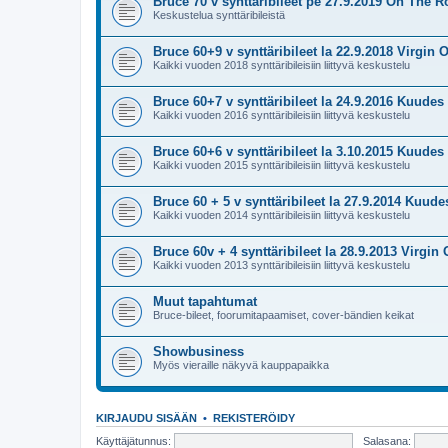
Bruce 70 v synttäribileet pe 27.9.2019 On The R
Keskustelua synttäribileistä
Bruce 60+9 v synttäribileet la 22.9.2018 Virgin O
Kaikki vuoden 2018 synttäribileisiin liittyvä keskustelu
Bruce 60+7 v synttäribileet la 24.9.2016 Kuudes 
Kaikki vuoden 2016 synttäribileisiin liittyvä keskustelu
Bruce 60+6 v synttäribileet la 3.10.2015 Kuudes 
Kaikki vuoden 2015 synttäribileisiin liittyvä keskustelu
Bruce 60 + 5 v synttäribileet la 27.9.2014 Kuude
Kaikki vuoden 2014 synttäribileisiin liittyvä keskustelu
Bruce 60v + 4 synttäribileet la 28.9.2013 Virgin 
Kaikki vuoden 2013 synttäribileisiin liittyvä keskustelu
Muut tapahtumat
Bruce-bileet, foorumitapaamiset, cover-bändien keikat
Showbusiness
Myös vieraille näkyvä kauppapaikka
KIRJAUDU SISÄÄN
•
REKISTERÖIDY
Käyttäjätunnus:
Salasana: