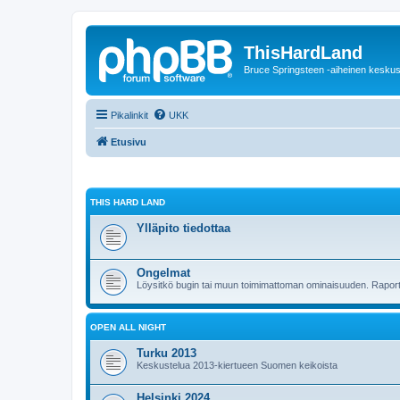
ThisHardLand
Bruce Springsteen -aiheinen keskus
Pikalinkit
UKK
Etusivu
THIS HARD LAND
Ylläpito tiedottaa
Ongelmat
Löysitkö bugin tai muun toimimattoman ominaisuuden. Raporto
OPEN ALL NIGHT
Turku 2013
Keskustelua 2013-kiertueen Suomen keikoista
Helsinki 2024