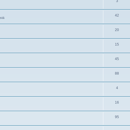
3
42
istä
20
15
45
88
4
16
95