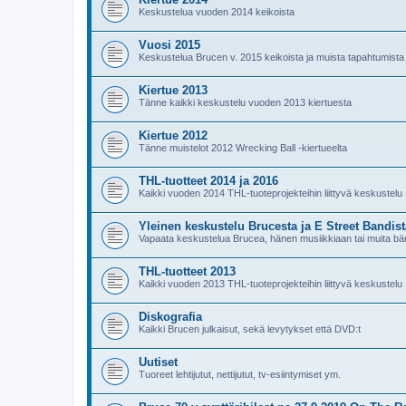
Keskustelua vuoden 2014 keikoista
Vuosi 2015
Keskustelua Brucen v. 2015 keikoista ja muista tapahtumista
Kiertue 2013
Tänne kaikki keskustelu vuoden 2013 kiertuesta
Kiertue 2012
Tänne muistelot 2012 Wrecking Ball -kiertueelta
THL-tuotteet 2014 ja 2016
Kaikki vuoden 2014 THL-tuoteprojekteihin liittyvä keskustelu
Yleinen keskustelu Brucesta ja E Street Bandist
Vapaata keskustelua Brucea, hänen musiikkiaan tai muita bän
THL-tuotteet 2013
Kaikki vuoden 2013 THL-tuoteprojekteihin liittyvä keskustelu
Diskografia
Kaikki Brucen julkaisut, sekä levytykset että DVD:t
Uutiset
Tuoreet lehtijutut, nettijutut, tv-esiintymiset ym.