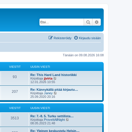
Etsi
Tarkennettu haku
Rekisteröidy
Kirjaudu sisään
Tänään on 09.08.2026 16:08
VIESTIT
UUSIN VIESTI
Re: This Hard Land historiikki
93
N
Kirjoittaja
jjvirta
ä
12.01.2026 10:55
y
t
Re: Kännykällä pitää kirjautu…
207
ä
N
Kirjoittaja
Janey
u
ä
25.09.2020 20:16
u
y
s
t
i
ä
VIESTIT
UUSIN VIESTI
n
u
v
u
Re: 7.-8. 5. Turku settilista…
i
s
3513
N
Kirjoittaja
ProveItAllNight
e
i
ä
08.05.2023 21:48
s
n
y
t
v
t
Re: Yleinen keskustelu Helsin…
i
i