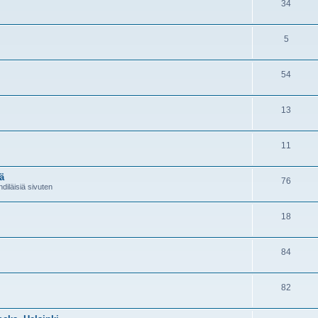
34
5
54
13
11
ä
76
diläisiä sivuten
18
84
82