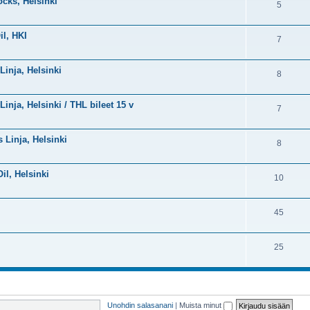
ocks, Helsinki
5
il, HKI
7
Linja, Helsinki
8
Linja, Helsinki / THL bileet 15 v
7
s Linja, Helsinki
8
Oil, Helsinki
10
45
25
Unohdin salasanani
|
Muista minut