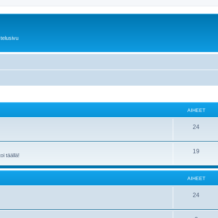
telusivu
AIHEET
24
19
i täällä!
AIHEET
24