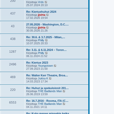
200
ä
N
Kirjoittaja
Vrds
e
u
ä
25.07.2024 20:10
s
u
y
t
s
t
Re: Kiertuehuhut 2024
i
437
i
ä
N
Kirjoittaja
jjvirta
n
u
ä
17.02.2026 19:54
v
u
y
i
s
t
27.05.2026 - Washington, D.C.…
e
43
i
ä
N
Kirjoittaja
jjvirta
s
n
u
ä
30.05.2026 21:26
t
v
u
y
i
i
s
t
Re: 30.6. & 3.7.2025 - Milan,…
e
438
i
ä
N
Kirjoittaja
Philly
s
n
u
ä
10.07.2025 20:33
t
v
u
y
i
i
s
t
Re: 3.11. & 6.11.2024 – Toron…
e
1287
i
ä
N
Kirjoittaja
Philly
s
n
u
ä
06.11.2024 21:52
t
v
u
y
i
i
s
t
Re: Kiertue 2023
e
2496
i
ä
N
Kirjoittaja
Youngstown
s
n
u
ä
27.09.2023 21:00
t
v
u
y
i
i
s
t
Re: Walter Kerr Theatre, Broa…
e
469
i
ä
N
Kirjoittaja
Jukka K
s
n
u
ä
14.03.2023 17:34
t
v
u
y
i
i
s
t
Re: Huhut ja spekuloinnit 201…
e
220
i
ä
N
Kirjoittaja
THE Badlands Man
s
n
u
ä
26.06.2019 13:59
t
v
u
y
i
i
s
t
Re: 16.7.2016 - Rooma, ITA (C…
e
6553
i
ä
N
Kirjoittaja
THE Badlands Man
s
n
u
ä
04.11.2021 14:11
t
v
u
y
i
i
s
t
Re: Kuka menee minnekin keika…