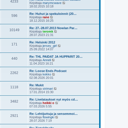
e
4233
i
ä
N
Kirjoittaja
marymcwave
s
n
u
ä
18.02.2015 10:18
t
v
u
y
i
i
s
t
Re: Huhut ja spekuloinnit (20…
e
596
i
ä
N
Kirjoittaja
rane
s
n
u
ä
18.12.2015 16:25
t
v
u
y
i
i
s
t
Re: 27.-28.07.2013 Nowlan Par…
e
10149
i
ä
N
Kirjoittaja
teromk
s
n
u
ä
28.07.2023 21:31
t
v
u
y
i
i
s
t
Re: Helsinki 2012
e
171
i
ä
N
Kirjoittaja
jersey_girl
s
n
u
ä
25.09.2022 14:07
t
v
u
y
i
i
s
t
Re: THL PAIDAT JA HUPPARIT 20…
e
440
i
ä
N
Kirjoittaja
Anneli
s
n
u
ä
11.04.2023 16:21
t
v
u
y
i
i
s
t
Re: Loose Ends Podcast
e
2262
i
ä
N
Kirjoittaja
kekko
s
n
u
ä
02.08.2026 20:01
t
v
u
y
i
i
s
t
Re: Mukit
e
1118
i
ä
N
Kirjoittaja
strimari
s
n
u
ä
17.01.2014 15:30
t
v
u
y
i
i
s
t
Re: Livelataukset nyt myös cd…
e
3482
i
ä
N
Kirjoittaja
heikki o
s
n
u
ä
07.03.2026 5:55
t
v
u
y
i
i
s
t
Re: Lehtijuttuja ja sensemmoi…
e
2921
i
ä
N
Kirjoittaja
flowingki
s
n
u
ä
28.07.2026 7:19
t
v
u
y
i
i
s
t