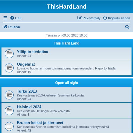
ThisHardLand
UKK
Rekisteröidy
Kirjaudu sisään
E
Etusivu
t
Tänään on 09.08.2026 19:30
s
This Hard Land
i
Ylläpito tiedottaa
Aiheet:
24
Ongelmat
Löysitkö bugin tai muun toimimattoman ominaisuuden. Raportoi täällä!
Aiheet:
19
Open all night
Turku 2013
Keskustelua 2013-kiertueen Suomen keikoista
Aiheet:
24
Helsinki 2024
Keskustelua Helsingin 2024 keikasta
Aiheet:
3
Brucen keikat ja kiertueet
Keskustelua Brucen aiemmista keikoista ja muista esiintymisistä
Aiheet:
42