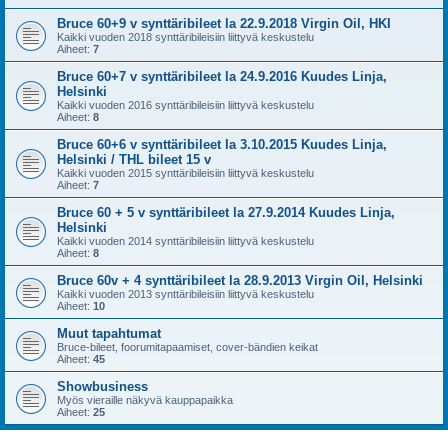
Bruce 60+9 v synttäribileet la 22.9.2018 Virgin Oil, HKI
Kaikki vuoden 2018 synttäribileisiin liittyvä keskustelu
Aiheet:
7
Bruce 60+7 v synttäribileet la 24.9.2016 Kuudes Linja,
Helsinki
Kaikki vuoden 2016 synttäribileisiin liittyvä keskustelu
Aiheet:
8
Bruce 60+6 v synttäribileet la 3.10.2015 Kuudes Linja,
Helsinki / THL bileet 15 v
Kaikki vuoden 2015 synttäribileisiin liittyvä keskustelu
Aiheet:
7
Bruce 60 + 5 v synttäribileet la 27.9.2014 Kuudes Linja,
Helsinki
Kaikki vuoden 2014 synttäribileisiin liittyvä keskustelu
Aiheet:
8
Bruce 60v + 4 synttäribileet la 28.9.2013 Virgin Oil, Helsinki
Kaikki vuoden 2013 synttäribileisiin liittyvä keskustelu
Aiheet:
10
Muut tapahtumat
Bruce-bileet, foorumitapaamiset, cover-bändien keikat
Aiheet:
45
Showbusiness
Myös vieraille näkyvä kauppapaikka
Aiheet:
25