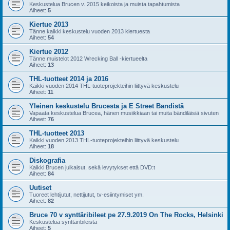
Keskustelua Brucen v. 2015 keikoista ja muista tapahtumista
Aiheet:
5
Kiertue 2013
Tänne kaikki keskustelu vuoden 2013 kiertuesta
Aiheet:
54
Kiertue 2012
Tänne muistelot 2012 Wrecking Ball -kiertueelta
Aiheet:
13
THL-tuotteet 2014 ja 2016
Kaikki vuoden 2014 THL-tuoteprojekteihin liittyvä keskustelu
Aiheet:
11
Yleinen keskustelu Brucesta ja E Street Bandistä
Vapaata keskustelua Brucea, hänen musiikkiaan tai muita bändiläisiä sivuten
Aiheet:
76
THL-tuotteet 2013
Kaikki vuoden 2013 THL-tuoteprojekteihin liittyvä keskustelu
Aiheet:
18
Diskografia
Kaikki Brucen julkaisut, sekä levytykset että DVD:t
Aiheet:
84
Uutiset
Tuoreet lehtijutut, nettijutut, tv-esiintymiset ym.
Aiheet:
82
Bruce 70 v synttäribileet pe 27.9.2019 On The Rocks, Helsinki
Keskustelua synttäribileistä
Aiheet:
5