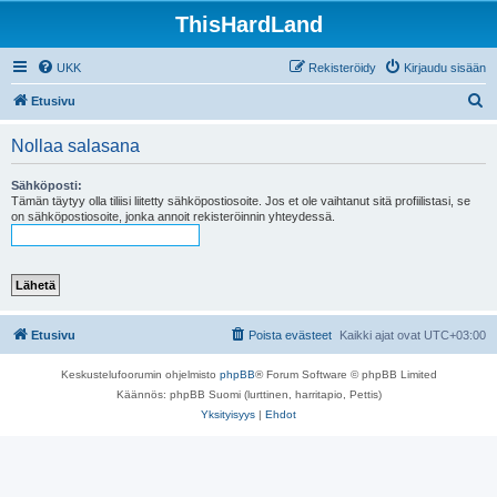
ThisHardLand
UKK
Rekisteröidy
Kirjaudu sisään
E
Etusivu
t
Nollaa salasana
s
i
Sähköposti:
Tämän täytyy olla tiliisi liitetty sähköpostiosoite. Jos et ole vaihtanut sitä profiilistasi, se
on sähköpostiosoite, jonka annoit rekisteröinnin yhteydessä.
Etusivu
Poista evästeet
Kaikki ajat ovat
UTC+03:00
Keskustelufoorumin ohjelmisto
phpBB
® Forum Software © phpBB Limited
Käännös: phpBB Suomi (lurttinen, harritapio, Pettis)
Yksityisyys
|
Ehdot