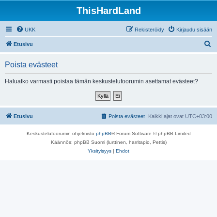
ThisHardLand
UKK
Rekisteröidy
Kirjaudu sisään
E
Etusivu
t
Poista evästeet
s
i
Haluatko varmasti poistaa tämän keskustelufoorumin asettamat evästeet?
Etusivu
Poista evästeet
Kaikki ajat ovat
UTC+03:00
Keskustelufoorumin ohjelmisto
phpBB
® Forum Software © phpBB Limited
Käännös: phpBB Suomi (lurttinen, harritapio, Pettis)
Yksityisyys
|
Ehdot