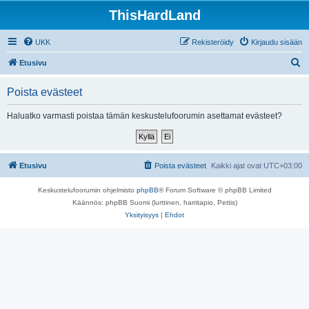
ThisHardLand
UKK
Rekisteröidy
Kirjaudu sisään
E
Etusivu
t
Poista evästeet
s
i
Haluatko varmasti poistaa tämän keskustelufoorumin asettamat evästeet?
Etusivu
Poista evästeet
Kaikki ajat ovat
UTC+03:00
Keskustelufoorumin ohjelmisto
phpBB
® Forum Software © phpBB Limited
Käännös: phpBB Suomi (lurttinen, harritapio, Pettis)
Yksityisyys
|
Ehdot