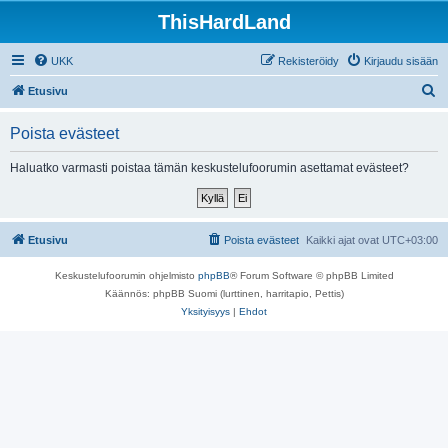
ThisHardLand
UKK
Rekisteröidy
Kirjaudu sisään
E
Etusivu
t
Poista evästeet
s
i
Haluatko varmasti poistaa tämän keskustelufoorumin asettamat evästeet?
Etusivu
Poista evästeet
Kaikki ajat ovat
UTC+03:00
Keskustelufoorumin ohjelmisto
phpBB
® Forum Software © phpBB Limited
Käännös: phpBB Suomi (lurttinen, harritapio, Pettis)
Yksityisyys
|
Ehdot