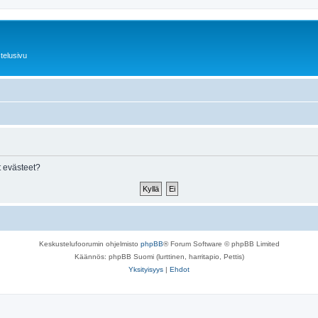
telusivu
 evästeet?
Keskustelufoorumin ohjelmisto
phpBB
® Forum Software © phpBB Limited
Käännös: phpBB Suomi (lurttinen, harritapio, Pettis)
Yksityisyys
|
Ehdot