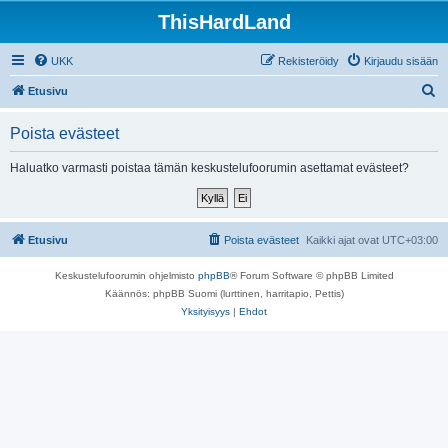
ThisHardLand
UKK
Rekisteröidy
Kirjaudu sisään
E
Etusivu
t
Poista evästeet
s
i
Haluatko varmasti poistaa tämän keskustelufoorumin asettamat evästeet?
Etusivu
Poista evästeet
Kaikki ajat ovat
UTC+03:00
Keskustelufoorumin ohjelmisto
phpBB
® Forum Software © phpBB Limited
Käännös: phpBB Suomi (lurttinen, harritapio, Pettis)
Yksityisyys
|
Ehdot