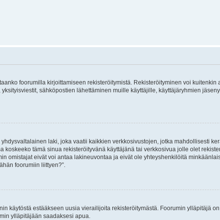
vitaanko foorumilla kirjoittamiseen rekisteröitymistä. Rekisteröityminen voi kuitenkin
 yksityisviestit, sähköpostien lähettäminen muille käyttäjille, käyttäjäryhmien jäs
hdysvaltalainen laki, joka vaatii kaikkien verkkosivustojen, jotka mahdollisesti kerää
a koskeeko tämä sinua rekisteröityvänä käyttäjänä tai verkkosivua jolle olet rekis
 omistajat eivät voi antaa lakineuvontaa ja eivät ole yhteyshenkilöitä minkäänla
ähän foorumiin liittyen?”.
nin käytöstä estääkseen uusia vierailijoita rekisteröitymästä. Foorumin ylläpitäjä on v
umin ylläpitäjään saadaksesi apua.