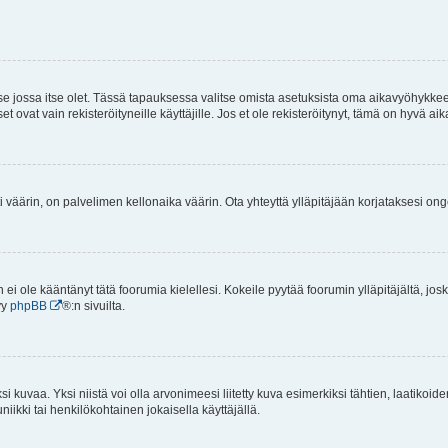
 se jossa itse olet. Tässä tapauksessa valitse omista asetuksista oma aikavyöhykke
vat vain rekisteröityneille käyttäjille. Jos et ole rekisteröitynyt, tämä on hyvä aik
i väärin, on palvelimen kellonaika väärin. Ota yhteyttä ylläpitäjään korjataksesi on
an ei ole kääntänyt tätä foorumia kielellesi. Kokeile pyytää foorumin ylläpitäjältä, jos
yy
phpBB
®:n sivuilta.
 kuvaa. Yksi niistä voi olla arvonimeesi liitetty kuva esimerkiksi tähtien, laatikoid
iikki tai henkilökohtainen jokaisella käyttäjällä.