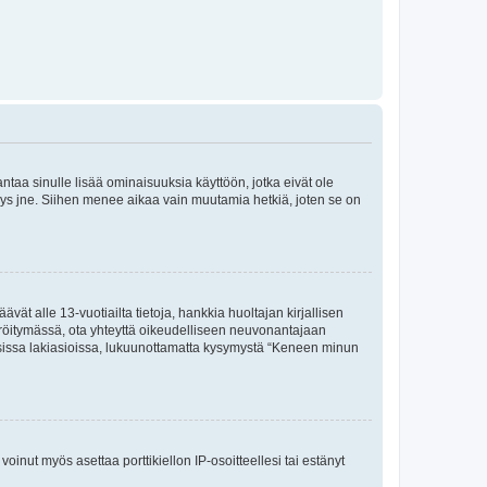
 antaa sinulle lisää ominaisuuksia käyttöön, jotka eivät ole
enyys jne. Siihen menee aikaa vain muutamia hetkiä, joten se on
vät alle 13-vuotiailta tietoja, hankkia huoltajan kirjallisen
teröitymässä, ota yhteyttä oikeudelliseen neuvonantajaan
isissa lakiasioissa, lukuunottamatta kysymystä “Keneen minun
oinut myös asettaa porttikiellon IP-osoitteellesi tai estänyt