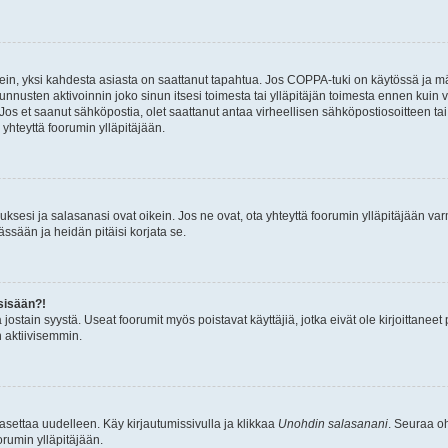
ein, yksi kahdesta asiasta on saattanut tapahtua. Jos COPPA-tuki on käytössä ja määri
nnusten aktivoinnin joko sinun itsesi toimesta tai ylläpitäjän toimesta ennen kuin vo
. Jos et saanut sähköpostia, olet saattanut antaa virheellisen sähköpostiosoitteen t
 yhteyttä foorumin ylläpitäjään.
sesi ja salasanasi ovat oikein. Jos ne ovat, ota yhteyttä foorumin ylläpitäjään varmi
ssään ja heidän pitäisi korjata se.
sisään?!
stä jostain syystä. Useat foorumit myös poistavat käyttäjiä, jotka eivät ole kirjoitta
n aktiivisemmin.
asettaa uudelleen. Käy kirjautumissivulla ja klikkaa
Unohdin salasanani
. Seuraa oh
rumin ylläpitäjään.