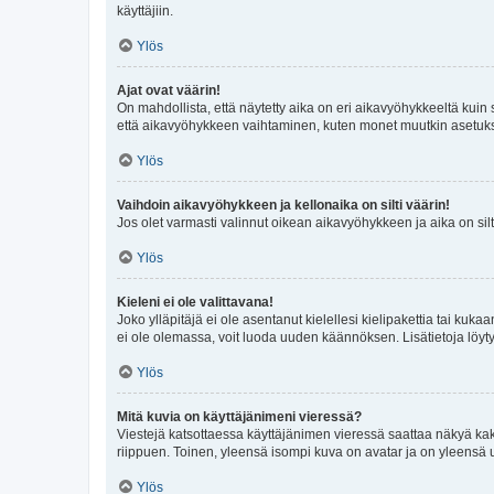
käyttäjiin.
Ylös
Ajat ovat väärin!
On mahdollista, että näytetty aika on eri aikavyöhykkeeltä kuin
että aikavyöhykkeen vaihtaminen, kuten monet muutkin asetukset o
Ylös
Vaihdoin aikavyöhykkeen ja kellonaika on silti väärin!
Jos olet varmasti valinnut oikean aikavyöhykkeen ja aika on silt
Ylös
Kieleni ei ole valittavana!
Joko ylläpitäjä ei ole asentanut kielellesi kielipakettia tai kuka
ei ole olemassa, voit luoda uuden käännöksen. Lisätietoja löyt
Ylös
Mitä kuvia on käyttäjänimeni vieressä?
Viestejä katsottaessa käyttäjänimen vieressä saattaa näkyä kaksi
riippuen. Toinen, yleensä isompi kuva on avatar ja on yleensä un
Ylös