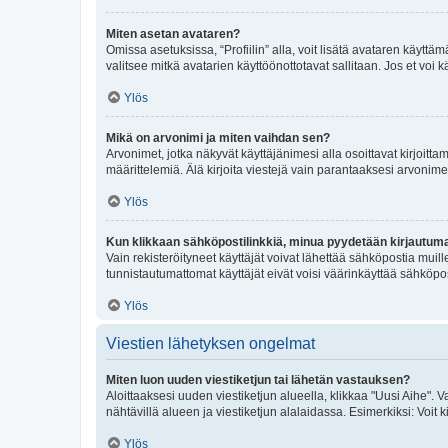
Miten asetan avataren?
Omissa asetuksissa, “Profiilin” alla, voit lisätä avataren käyttä
valitsee mitkä avatarien käyttöönottotavat sallitaan. Jos et voi k
Ylös
Mikä on arvonimi ja miten vaihdan sen?
Arvonimet, jotka näkyvät käyttäjänimesi alla osoittavat kirjoittam
määrittelemiä. Älä kirjoita viestejä vain parantaaksesi arvonimeäs
Ylös
Kun klikkaan sähköpostilinkkiä, minua pyydetään kirjautum
Vain rekisteröityneet käyttäjät voivat lähettää sähköpostia muil
tunnistautumattomat käyttäjät eivät voisi väärinkäyttää sähköpo
Ylös
Viestien lähetyksen ongelmat
Miten luon uuden viestiketjun tai lähetän vastauksen?
Aloittaaksesi uuden viestiketjun alueella, klikkaa "Uusi Aihe". Va
nähtävillä alueen ja viestiketjun alalaidassa. Esimerkiksi: Voit kir
Ylös