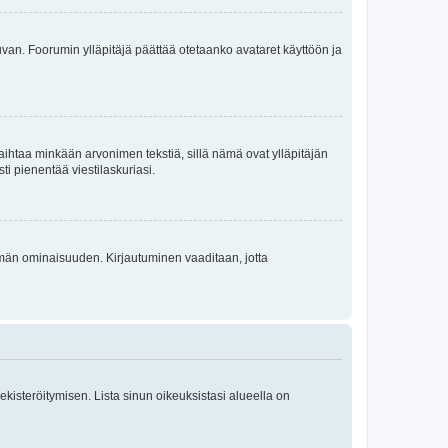
 kuvan. Foorumin ylläpitäjä päättää otetaanko avataret käyttöön ja
i vaihtaa minkään arvonimen tekstiä, sillä nämä ovat ylläpitäjän
sti pienentää viestilaskuriasi.
 tämän ominaisuuden. Kirjautuminen vaaditaan, jotta
 rekisteröitymisen. Lista sinun oikeuksistasi alueella on