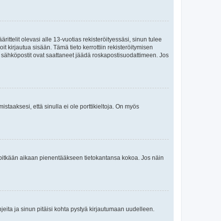
ttelit olevasi alle 13-vuotias rekisteröityessäsi, sinun tulee
it kirjautua sisään. Tämä tieto kerrottiin rekisteröitymisen
ai sähköpostit ovat saattaneet jäädä roskapostisuodattimeen. Jos
staaksesi, että sinulla ei ole porttikieltoja. On myös
neet pitkään aikaan pienentääkseen tietokantansa kokoa. Jos näin
jeita ja sinun pitäisi kohta pystyä kirjautumaan uudelleen.