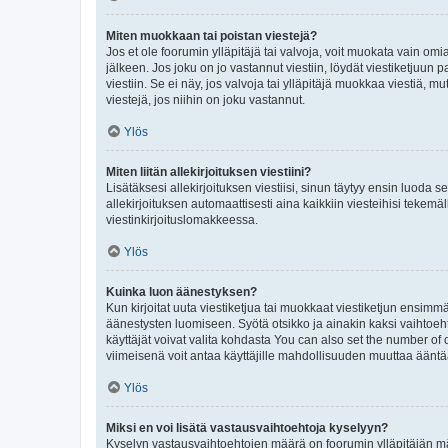
Miten muokkaan tai poistan viestejä?
Jos et ole foorumin ylläpitäjä tai valvoja, voit muokata vain om
jälkeen. Jos joku on jo vastannut viestiin, löydät viestiketjuu
viestiin. Se ei näy, jos valvoja tai ylläpitäjä muokkaa viestiä,
viestejä, jos niihin on joku vastannut.
Ylös
Miten liitän allekirjoituksen viestiini?
Lisätäksesi allekirjoituksen viestiisi, sinun täytyy ensin luoda s
allekirjoituksen automaattisesti aina kaikkiin viesteihisi tekemäl
viestinkirjoituslomakkeessa.
Ylös
Kuinka luon äänestyksen?
Kun kirjoitat uuta viestiketjua tai muokkaat viestiketjun ensimmäi
äänestysten luomiseen. Syötä otsikko ja ainakin kaksi vaihtoehto
käyttäjät voivat valita kohdasta You can also set the number of
viimeisenä voit antaa käyttäjille mahdollisuuden muuttaa ääntä
Ylös
Miksi en voi lisätä vastausvaihtoehtoja kyselyyn?
Kyselyn vastausvaihtoehtojen määrä on foorumin ylläpitäjän määr