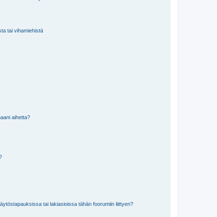
sta tai vihamiehistä
aani aihetta?
a?
töstapauksissa tai lakiasioissa tähän foorumiin liittyen?