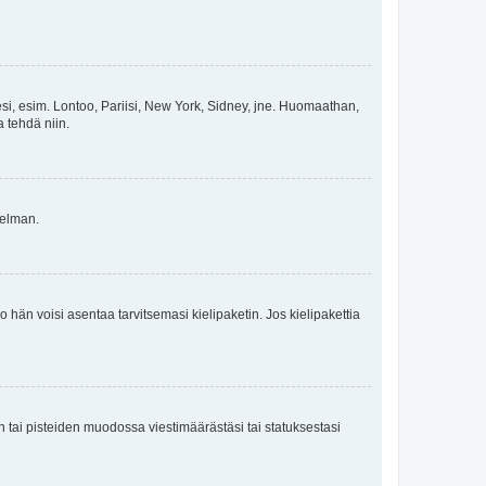
esi, esim. Lontoo, Pariisi, New York, Sidney, jne. Huomaathan,
a tehdä niin.
gelman.
ko hän voisi asentaa tarvitsemasi kielipaketin. Jos kielipakettia
en tai pisteiden muodossa viestimäärästäsi tai statuksestasi