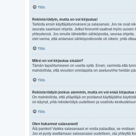
Ylös
Rekisteröidyin, mutta en voi kirjautua!
Tarkista ensin käyttäjätunnuksesi ja salasanasi. Jos ne ovat oik
seurata saamiasi ohjeita. Jotkut foorumit vaativat myös uusien tu
yhteydessä. Jos sinulle lähetettiin sähköpostia, seuraa ohjeita
olet varma, että antamasi sähköpostiosoite oli oikein, yritä ottaa
Ylös
Miksi en voi kirjautua sisään?
Tämän tapahtumiseen on useita syitä. Ensin, varmista että tunnuk
mahdollista, että sivuston omistajalla on asetusvirhe heidän pää
Ylös
Rekisteröidyin joskus aiemmin, mutta en voi enää kirjautua 
On mahdollista, että ylläpitäjä on poistanut käyttäjätilisi käytö
on käynyt, yritä rekisteröityä uudelleen ja osallistu keskusteluu
Ylös
Olen hukannut salasanani!
Älä panikoi! Vaikka salasanaasi ei voida palauttaa, se voidaan 
Jos et pysty asettamaan salasanaasi uudelleen, ota yhteyttä foo