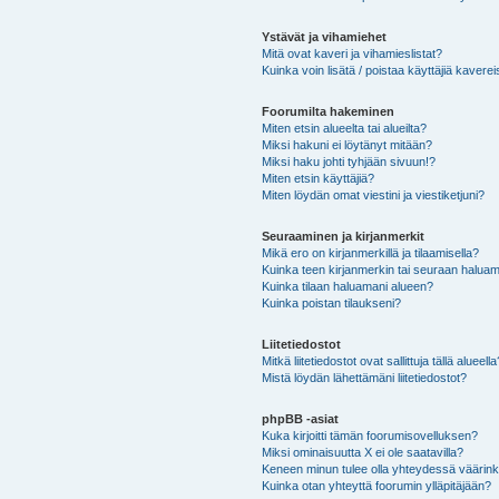
Ystävät ja vihamiehet
Mitä ovat kaveri ja vihamieslistat?
Kuinka voin lisätä / poistaa käyttäjiä kaverei
Foorumilta hakeminen
Miten etsin alueelta tai alueilta?
Miksi hakuni ei löytänyt mitään?
Miksi haku johti tyhjään sivuun!?
Miten etsin käyttäjiä?
Miten löydän omat viestini ja viestiketjuni?
Seuraaminen ja kirjanmerkit
Mikä ero on kirjanmerkillä ja tilaamisella?
Kuinka teen kirjanmerkin tai seuraan haluam
Kuinka tilaan haluamani alueen?
Kuinka poistan tilaukseni?
Liitetiedostot
Mitkä liitetiedostot ovat sallittuja tällä alueell
Mistä löydän lähettämäni liitetiedostot?
phpBB -asiat
Kuka kirjoitti tämän foorumisovelluksen?
Miksi ominaisuutta X ei ole saatavilla?
Keneen minun tulee olla yhteydessä väärinkäy
Kuinka otan yhteyttä foorumin ylläpitäjään?