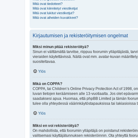
Mitä ovat tiedotteet?
Mitä ovat kiinnitetyt viestiketjut
Mitä ovat lukitut viestiketjut?
Mitä ovat aiheiden kuvakkeet?
Kirjautumisen ja rekisteröitymisen ongelmat
Miksi minun pitää rekisteröityä?
Sinun ei välttämättä tarvitse, riippuu foorumin ylläpitäjästä, tar
vieraiden käytettävissä. Näitä ovat mm. avatar-kuvan määrittely,
suositeltavaa.
Ylös
Mikä on COPPA?
COPPA, tai Children’s Online Privacy Protection Act of 1998, on y
luvan tietojen keräämiseen alle 13-vuotiaalta. Jos olet epävarm
saadaksesi apua. Huomaa, että phpBB Limited ja tämän foorumin
tulee olla yhteydessä väärinkäytöstapauksissa tai lakiasioissa t
Ylös
Miksi en voi rekisteröityä?
On mahdollista, että foorumin ylläpitäjä on poistanut rekisteröin
valitsemasi käyttäjätunnuksen rekisteröinnin. Ota yhteyttä foor