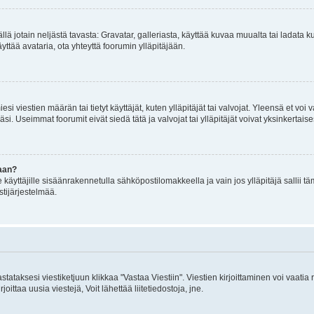
mällä jotain neljästä tavasta: Gravatar, galleriasta, käyttää kuvaa muualta tai ladata
äyttää avataria, ota yhteyttä foorumin ylläpitäjään.
iesi viestien määrän tai tietyt käyttäjät, kuten ylläpitäjät tai valvojat. Yleensä et vo
i. Useimmat foorumit eivät siedä tätä ja valvojat tai ylläpitäjät voivat yksinkertaise
aan?
le käyttäjille sisäänrakennetulla sähköpostilomakkeella ja vain jos ylläpitäjä sallii
stijärjestelmää.
stataksesi viestiketjuun klikkaa "Vastaa Viestiin". Viestien kirjoittaminen voi vaatia
joittaa uusia viestejä, Voit lähettää liitetiedostoja, jne.