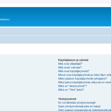
telusivu
Käyttäjätasot ja ryhmät
Mitä ovat ylläpitäjät?
Mitä ovatr valvojat?
Mitä ovat käyttäjäryhmät?
Missä ovat käyttäjäryhmät ja miten liityn sel
Miten pääsen käyttäjäryhmän johtajaksi?
Miksi jotkut käyttäjäryhmät näkyvät eri värei
Mikä on “oletusryhmä”?
Mikä on “Tiimi” linkki?
Yksityisviestit
En voi lähettää yksityisviestejä!
Saan yksityisviestejä joita en halua!
Olen saanut roskapostia tai väärinkäytöksiä s