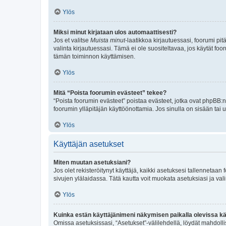
Ylös
Miksi minut kirjataan ulos automaattisesti?
Jos et valitse
Muista minut
-laatikkoa kirjautuessasi, foorumi pi
valinta kirjautuessasi. Tämä ei ole suositeltavaa, jos käytät foo
tämän toiminnon käyttämisen.
Ylös
Mitä “Poista foorumin evästeet” tekee?
“Poista foorumin evästeet” poistaa evästeet, jotka ovat phpBB:n 
foorumin ylläpitäjän käyttöönottamia. Jos sinulla on sisään ta
Ylös
Käyttäjän asetukset
Miten muutan asetuksiani?
Jos olet rekisteröitynyt käyttäjä, kaikki asetuksesi tallennetaa
sivujen ylälaidassa. Tätä kautta voit muokata asetuksiasi ja vali
Ylös
Kuinka estän käyttäjänimeni näkymisen paikalla olevissa kä
Omissa asetuksissasi, “Asetukset”-välilehdellä, löydät mahdoll