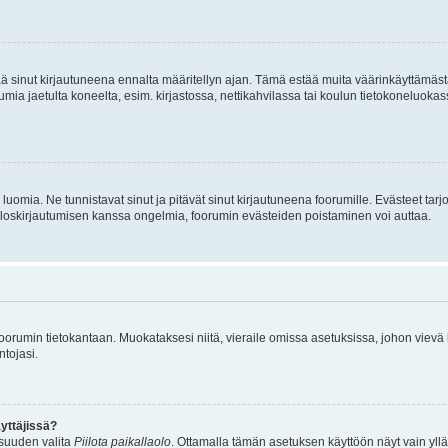
tää sinut kirjautuneena ennalta määritellyn ajan. Tämä estää muita väärinkäyttämäs
rumia jaetulta koneelta, esim. kirjastossa, nettikahvilassa tai koulun tietokoneluokas
luomia. Ne tunnistavat sinut ja pitävät sinut kirjautuneena foorumille. Evästeet tarj
i uloskirjautumisen kanssa ongelmia, foorumin evästeiden poistaminen voi auttaa.
n foorumin tietokantaan. Muokataksesi niitä, vieraile omissa asetuksissa, johon vievä
ntojasi.
yttäjissä?
isuuden valita
Piilota paikallaolo
. Ottamalla tämän asetuksen käyttöön näyt vain ylläpit