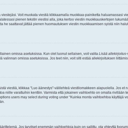
ia viestejäsi. Voit muokata viestiä klikkaamalla muokkaa-painiketta haluamassasi vies
n palatessasi pienen tekstin viestisi alla, joka kertoo viestin muokkauskertojen luk
 mutta he saattavat jättää pienen huomautuksen viestin muokkaamisen syistä niin halu
ellainen omissa asetuksissa. Kun olet luonut sellaisen, voit valita
Lisää allekirjoitus
-
lä valinnan omissa asetuksissa. Jos teet niin, voit silti estää allekirjoituksen liittäm
stä viestiä, klikkaa "Luo äänestys"-välilehteä viestilomakkeen alapuolella. Jos et näe
a niille varattuihin kenttiin. Varmista että jokainen vaihtoehto on omalla rivillään
 options users may select during voting under “Kuinka monta vaihtoehtoa käyttäjä voi
än.
ittelemä. Jos tarvitset enemmän vaihtoehtoja kuin on sallittu, ota yhteyttä foorumi