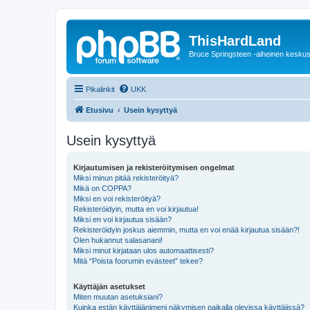
ThisHardLand
Bruce Springsteen -aiheinen keskus
Pikalinkit
UKK
Etusivu
Usein kysyttyä
Usein kysyttyä
Kirjautumisen ja rekisteröitymisen ongelmat
Miksi minun pitää rekisteröityä?
Mikä on COPPA?
Miksi en voi rekisteröityä?
Rekisteröidyin, mutta en voi kirjautua!
Miksi en voi kirjautua sisään?
Rekisteröidyin joskus aiemmin, mutta en voi enää kirjautua sisään?!
Olen hukannut salasanani!
Miksi minut kirjataan ulos automaattisesti?
Mitä “Poista foorumin evästeet” tekee?
Käyttäjän asetukset
Miten muutan asetuksiani?
Kuinka estän käyttäjänimeni näkymisen paikalla olevissa käyttäjissä?