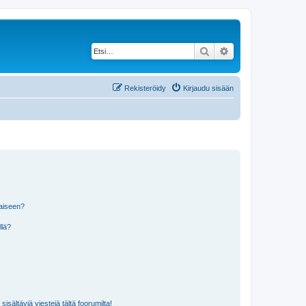
Etsi
Tarkennettu haku
Rekisteröidy
Kirjaudu sisään
laiseen?
llä?
isältäviä viestejä tältä foorumilta!