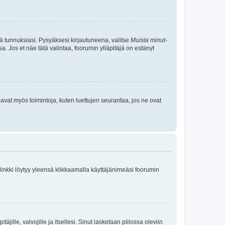
tä tunnuksiasi. Pysyäksesi kirjautuneena, valitse
Muista minut
-
sa. Jos et näe tätä valintaa, foorumin ylläpitäjä on estänyt
oavat myös toimintoja, kuten luettujen seurantaa, jos ne ovat
 linkki löytyy yleensä klikkaamalla käyttäjänimeäsi foorumin
äjille, valvojille ja itsellesi. Sinut lasketaan piilossa oleviin