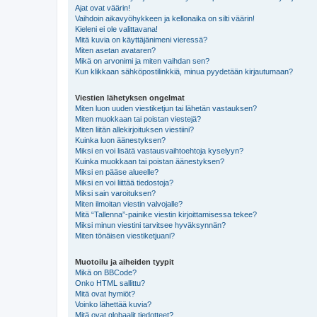
Ajat ovat väärin!
Vaihdoin aikavyöhykkeen ja kellonaika on silti väärin!
Kieleni ei ole valittavana!
Mitä kuvia on käyttäjänimeni vieressä?
Miten asetan avataren?
Mikä on arvonimi ja miten vaihdan sen?
Kun klikkaan sähköpostilinkkiä, minua pyydetään kirjautumaan?
Viestien lähetyksen ongelmat
Miten luon uuden viestiketjun tai lähetän vastauksen?
Miten muokkaan tai poistan viestejä?
Miten liitän allekirjoituksen viestiini?
Kuinka luon äänestyksen?
Miksi en voi lisätä vastausvaihtoehtoja kyselyyn?
Kuinka muokkaan tai poistan äänestyksen?
Miksi en pääse alueelle?
Miksi en voi liittää tiedostoja?
Miksi sain varoituksen?
Miten ilmoitan viestin valvojalle?
Mitä “Tallenna”-painike viestin kirjoittamisessa tekee?
Miksi minun viestini tarvitsee hyväksynnän?
Miten tönäisen viestiketjuani?
Muotoilu ja aiheiden tyypit
Mikä on BBCode?
Onko HTML sallittu?
Mitä ovat hymiöt?
Voinko lähettää kuvia?
Mitä ovat globaalit tiedotteet?