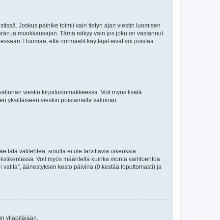
tissä. Joskus painike toimii vain tietyn ajan viestin luomisen
umäärän ja muokkausajan. Tämä näkyy vain jos joku on vastannut
tessaan. Huomaa, että normaalit käyttäjät eivät voi poistaa
valinnan viestin kirjoituslomakkeessa. Voit myös lisätä
isen yksittäiseen viestiin poistamalla valinnan
 tätä välilehteä, sinulla ei ole tarvittavia oikeuksia
 tekstikentässä. Voit myös määritellä kuinka monta vaihtoehtoa
 valita”, äänestyksen kesto päivinä (0 kestää loputtomasti) ja
n ylläpitäjään.