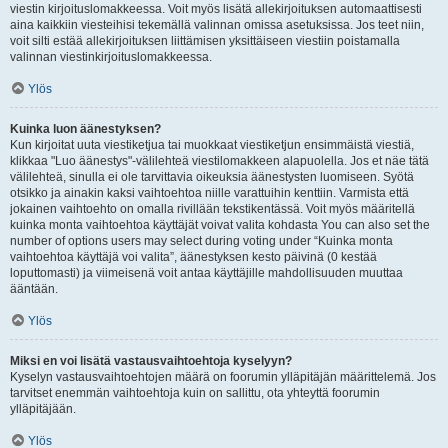
viestin kirjoituslomakkeessa. Voit myös lisätä allekirjoituksen automaattisesti
aina kaikkiin viesteihisi tekemällä valinnan omissa asetuksissa. Jos teet niin,
voit silti estää allekirjoituksen liittämisen yksittäiseen viestiin poistamalla
valinnan viestinkirjoituslomakkeessa.
Ylös
Kuinka luon äänestyksen?
Kun kirjoitat uuta viestiketjua tai muokkaat viestiketjun ensimmäistä viestiä,
klikkaa "Luo äänestys"-välilehteä viestilomakkeen alapuolella. Jos et näe tätä
välilehteä, sinulla ei ole tarvittavia oikeuksia äänestysten luomiseen. Syötä
otsikko ja ainakin kaksi vaihtoehtoa niille varattuihin kenttiin. Varmista että
jokainen vaihtoehto on omalla rivillään tekstikentässä. Voit myös määritellä
kuinka monta vaihtoehtoa käyttäjät voivat valita kohdasta You can also set the
number of options users may select during voting under “Kuinka monta
vaihtoehtoa käyttäjä voi valita”, äänestyksen kesto päivinä (0 kestää
loputtomasti) ja viimeisenä voit antaa käyttäjille mahdollisuuden muuttaa
ääntään.
Ylös
Miksi en voi lisätä vastausvaihtoehtoja kyselyyn?
Kyselyn vastausvaihtoehtojen määrä on foorumin ylläpitäjän määrittelemä. Jos
tarvitset enemmän vaihtoehtoja kuin on sallittu, ota yhteyttä foorumin
ylläpitäjään.
Ylös