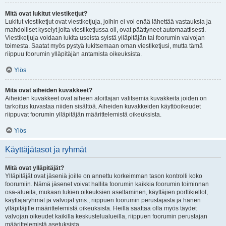
Mitä ovat lukitut viestiketjut?
Lukitut viestiketjut ovat viestiketjuja, joihin ei voi enää lähettää vastauksia ja
mahdolliset kyselyt joita viestiketjussa oli, ovat päättyneet automaattisesti.
Viestiketjuja voidaan lukita useista syistä ylläpitäjän tai foorumin valvojan
toimesta. Saatat myös pystyä lukitsemaan oman viestiketjusi, mutta tämä
riippuu foorumin ylläpitäjän antamista oikeuksista.
Ylös
Mitä ovat aiheiden kuvakkeet?
Aiheiden kuvakkeet ovat aiheen aloittajan valitsemia kuvakkeita joiden on
tarkoitus kuvastaa niiden sisältöä. Aiheiden kuvakkeiden käyttöoikeudet
riippuvat foorumin ylläpitäjän määrittelemistä oikeuksista.
Ylös
Käyttäjätasot ja ryhmät
Mitä ovat ylläpitäjät?
Ylläpitäjät ovat jäseniä joille on annettu korkeimman tason kontrolli koko
foorumiin. Nämä jäsenet voivat hallita foorumin kaikkia foorumin toiminnan
osa-alueita, mukaan lukien oikeuksien asettaminen, käyttäjien porttikiellot,
käyttäjäryhmät ja valvojat yms., riippuen foorumin perustajasta ja hänen
ylläpitäjille määrittelemistä oikeuksista. Heillä saattaa olla myös täydet
valvojan oikeudet kaikilla keskustelualueilla, riippuen foorumin perustajan
määrittelemistä asetuksista.