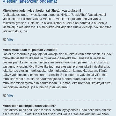
Viestien lähetyksen ongelmat
Miten luon uuden viestiketjun tai lähetän vastauksen?
Aloittaaksesi uuden viestiketjun alueella, klikkaa "Uusi Aihe". Vastataksesi
viestiketjuun klikkaa "Vastaa Viestiin". Viestien kirjoittaminen voi vaatia
rekisteröitymisen. Lista sinun oikeuksistasi alueella on nähtävillä alueen ja
viestiketjun alalaidassa. Esimerkiksi: Voit kirjoittaa uusia viestejä, Voit lähettää
liitetiedostoja, jne.
Ylös
Miten muokkaan tai poistan viestejä?
Jos et ole foorumin ylläpitäjä tai valvoja, voit muokata vain omia viestejäsi. Voit
muokata viestiä klikkaamalla muokkaa-painiketta haluamassasi viestissä.
Joskus painike toimii vain tietyn ajan viestin luomisen jälkeen. Jos joku on jo
vastannut viestiin, löydät viestiketjuun palatessasi pienen tekstin viestisi alla,
joka kertoo viestin muokkauskertojen lukumäärän ja muokkausajan. Tämä
näkyy vain jos joku on vastannut viestiin. Se ei näy, jos valvoja tai ylläpitäjä
muokkaa viestiä, mutta he saattavat jättää pienen huomautuksen viestin
muokkaamisen syistä niin halutessaan. Huomaa, että normaalit käyttäjät eivät
voi poistaa viestejä, jos niihin on joku vastannut.
Ylös
Miten liitän allekirjoituksen viestiini?
Lisätäksesi allekirjoituksen viestiisi, sinun täytyy ensin luoda sellainen omissa
asetuksissa. Kun olet luonut sellaisen, voit valita
Lisää allekirjoitus
-valinnan