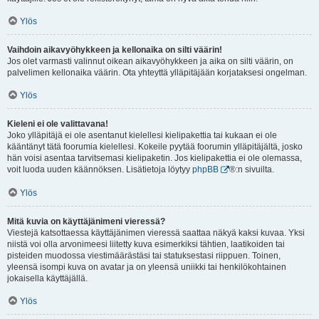
Ylös
Vaihdoin aikavyöhykkeen ja kellonaika on silti väärin!
Jos olet varmasti valinnut oikean aikavyöhykkeen ja aika on silti väärin, on
palvelimen kellonaika väärin. Ota yhteyttä ylläpitäjään korjataksesi ongelman.
Ylös
Kieleni ei ole valittavana!
Joko ylläpitäjä ei ole asentanut kielellesi kielipakettia tai kukaan ei ole
kääntänyt tätä foorumia kielellesi. Kokeile pyytää foorumin ylläpitäjältä, josko
hän voisi asentaa tarvitsemasi kielipaketin. Jos kielipakettia ei ole olemassa,
voit luoda uuden käännöksen. Lisätietoja löytyy
phpBB
®:n sivuilta.
Ylös
Mitä kuvia on käyttäjänimeni vieressä?
Viestejä katsottaessa käyttäjänimen vieressä saattaa näkyä kaksi kuvaa. Yksi
niistä voi olla arvonimeesi liitetty kuva esimerkiksi tähtien, laatikoiden tai
pisteiden muodossa viestimäärästäsi tai statuksestasi riippuen. Toinen,
yleensä isompi kuva on avatar ja on yleensä uniikki tai henkilökohtainen
jokaisella käyttäjällä.
Ylös