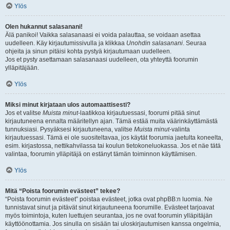
Ylös
Olen hukannut salasanani!
Älä panikoi! Vaikka salasanaasi ei voida palauttaa, se voidaan asettaa
uudelleen. Käy kirjautumissivulla ja klikkaa
Unohdin salasanani
. Seuraa
ohjeita ja sinun pitäisi kohta pystyä kirjautumaan uudelleen.
Jos et pysty asettamaan salasanaasi uudelleen, ota yhteyttä foorumin
ylläpitäjään.
Ylös
Miksi minut kirjataan ulos automaattisesti?
Jos et valitse
Muista minut
-laatikkoa kirjautuessasi, foorumi pitää sinut
kirjautuneena ennalta määritellyn ajan. Tämä estää muita väärinkäyttämästä
tunnuksiasi. Pysyäksesi kirjautuneena, valitse
Muista minut
-valinta
kirjautuessasi. Tämä ei ole suositeltavaa, jos käytät foorumia jaetulta koneelta,
esim. kirjastossa, nettikahvilassa tai koulun tietokoneluokassa. Jos et näe tätä
valintaa, foorumin ylläpitäjä on estänyt tämän toiminnon käyttämisen.
Ylös
Mitä “Poista foorumin evästeet” tekee?
“Poista foorumin evästeet” poistaa evästeet, jotka ovat phpBB:n luomia. Ne
tunnistavat sinut ja pitävät sinut kirjautuneena foorumille. Evästeet tarjoavat
myös toimintoja, kuten luettujen seurantaa, jos ne ovat foorumin ylläpitäjän
käyttöönottamia. Jos sinulla on sisään tai uloskirjautumisen kanssa ongelmia,