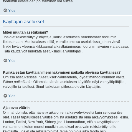
foorumin evästeiden poistaminen voi auttaa.
Ylös
Käyttäjän asetukset
Miten muutan asetuksiani?
Jos olet rekisteröitynyt käyttäjä, kaikki asetuksesi tallennetaan foorumin
tietokantaan. Muokataksesi niitä, vieraile omissa asetuksissa, johon vievä
linkki löytyy yleensä klikkaamalla käyttäjänimeäsi foorumin sivujen ylälaidassa.
Tätä kautta voit muokata asetuksiasi ja valintojasi.
Ylös
Kuinka estän käyttäjänimeni näkymisen paikalla olevissa käyttäjissä?
Omissa asetuksissasi, “Asetukset”-välilehdellä, löydät mahdollisuuden valita
Piilota paikallaolo
. Ottamalla tämän asetuksen käyttöön näyt vain ylläpitäjille,
valvojille ja itsellesi. Sinut lasketaan piilossa oleviin käyttäjiin.
Ylös
Ajat ovat väärin!
On mahdollista, että näytetty aika on eri aikavyöhykkeeltä kuin se jossa itse
olet. Tässä tapauksessa valitse omista asetuksista oma aikavyöhykkeesi, esim.
Lontoo, Pariisi, New York, Sidney, jne. Huomaathan, että aikavyöhykkeen
vaihtaminen, kuten monet muutkin asetukset ovat vain rekisteröityneille
käyttäjille. Jos et ole rekisteröitynyt, tämä on hyvä aika tehdä niin.