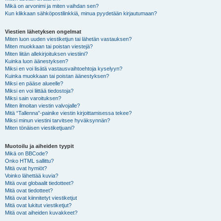
Mikä on arvonimi ja miten vaihdan sen?
Kun klikkaan sähköpostilinkkiä, minua pyydetään kirjautumaan?
Viestien lähetyksen ongelmat
Miten luon uuden viestiketjun tai lähetän vastauksen?
Miten muokkaan tai poistan viestejä?
Miten liitän allekirjoituksen viestiini?
Kuinka luon äänestyksen?
Miksi en voi lisätä vastausvaihtoehtoja kyselyyn?
Kuinka muokkaan tai poistan äänestyksen?
Miksi en pääse alueelle?
Miksi en voi liittää tiedostoja?
Miksi sain varoituksen?
Miten ilmoitan viestin valvojalle?
Mitä “Tallenna”-painike viestin kirjoittamisessa tekee?
Miksi minun viestini tarvitsee hyväksynnän?
Miten tönäisen viestiketjuani?
Muotoilu ja aiheiden tyypit
Mikä on BBCode?
Onko HTML sallittu?
Mitä ovat hymiöt?
Voinko lähettää kuvia?
Mitä ovat globaalit tiedotteet?
Mitä ovat tiedotteet?
Mitä ovat kiinnitetyt viestiketjut
Mitä ovat lukitut viestiketjut?
Mitä ovat aiheiden kuvakkeet?