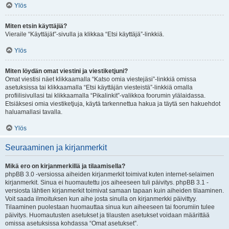
Ylös
Miten etsin käyttäjiä?
Vieraile “Käyttäjät”-sivulla ja klikkaa “Etsi käyttäjä”-linkkiä.
Ylös
Miten löydän omat viestini ja viestiketjuni?
Omat viestisi näet klikkaamalla “Katso omia viestejäsi”-linkkiä omissa
asetuksissa tai klikkaamalla “Etsi käyttäjän viesteistä”-linkkiä omalla
profiilisivullasi tai klikkaamalla “Pikalinkit”-valikkoa foorumin ylälaidassa.
Etsiäksesi omia viestiketjuja, käytä tarkennettua hakua ja täytä sen hakuehdot
haluamallasi tavalla.
Ylös
Seuraaminen ja kirjanmerkit
Mikä ero on kirjanmerkillä ja tilaamisella?
phpBB 3.0 -versiossa aiheiden kirjanmerkit toimivat kuten internet-selaimen
kirjanmerkit. Sinua ei huomautettu jos aiheeseen tuli päivitys. phpBB 3.1 -
versiosta lähtien kirjanmerkit toimivat samaan tapaan kuin aiheiden tilaaminen.
Voit saada ilmoituksen kun aihe josta sinulla on kirjanmerkki päivittyy.
Tilaaminen puolestaan huomauttaa sinua kun aiheeseen tai foorumiin tulee
päivitys. Huomautusten asetukset ja tilausten asetukset voidaan määrittää
omissa asetuksissa kohdassa “Omat asetukset”.