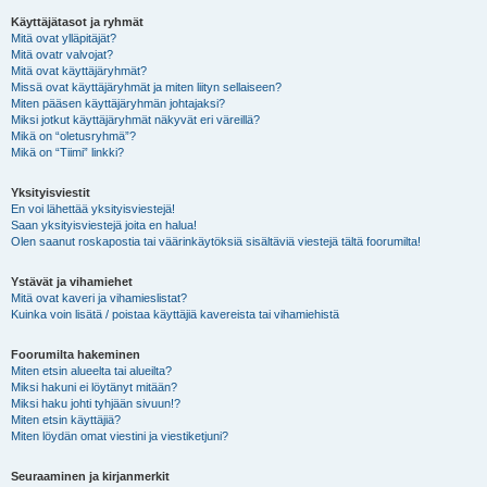
Käyttäjätasot ja ryhmät
Mitä ovat ylläpitäjät?
Mitä ovatr valvojat?
Mitä ovat käyttäjäryhmät?
Missä ovat käyttäjäryhmät ja miten liityn sellaiseen?
Miten pääsen käyttäjäryhmän johtajaksi?
Miksi jotkut käyttäjäryhmät näkyvät eri väreillä?
Mikä on “oletusryhmä”?
Mikä on “Tiimi” linkki?
Yksityisviestit
En voi lähettää yksityisviestejä!
Saan yksityisviestejä joita en halua!
Olen saanut roskapostia tai väärinkäytöksiä sisältäviä viestejä tältä foorumilta!
Ystävät ja vihamiehet
Mitä ovat kaveri ja vihamieslistat?
Kuinka voin lisätä / poistaa käyttäjiä kavereista tai vihamiehistä
Foorumilta hakeminen
Miten etsin alueelta tai alueilta?
Miksi hakuni ei löytänyt mitään?
Miksi haku johti tyhjään sivuun!?
Miten etsin käyttäjiä?
Miten löydän omat viestini ja viestiketjuni?
Seuraaminen ja kirjanmerkit