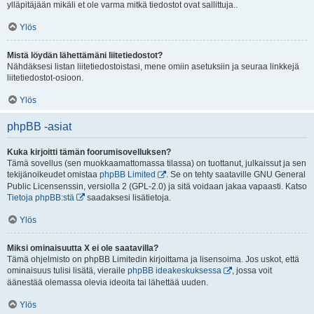
ylläpitäjään mikäli et ole varma mitkä tiedostot ovat sallittuja..
Ylös
Mistä löydän lähettämäni liitetiedostot?
Nähdäksesi listan liitetiedostoistasi, mene omiin asetuksiin ja seuraa linkkejä
liitetiedostot-osioon.
Ylös
phpBB -asiat
Kuka kirjoitti tämän foorumisovelluksen?
Tämä sovellus (sen muokkaamattomassa tilassa) on tuottanut, julkaissut ja sen
tekijänoikeudet omistaa
phpBB Limited
. Se on tehty saataville GNU General
Public Licensenssin, versiolla 2 (GPL-2.0) ja sitä voidaan jakaa vapaasti. Katso
Tietoja phpBB:stä
saadaksesi lisätietoja.
Ylös
Miksi ominaisuutta X ei ole saatavilla?
Tämä ohjelmisto on phpBB Limitedin kirjoittama ja lisensoima. Jos uskot, että
ominaisuus tulisi lisätä, vieraile
phpBB ideakeskuksessa
, jossa voit
äänestää olemassa olevia ideoita tai lähettää uuden.
Ylös