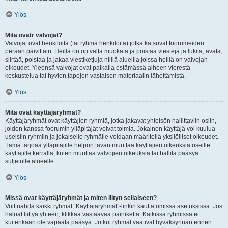
Ylös
Mitä ovatr valvojat?
Valvojat ovat henkilöitä (tai ryhmä henkilöitä) jotka katsovat foorumeiden
perään päivittäin. Heillä on on valta muokata ja poistaa viestejä ja lukita, avata,
siirtää, poistaa ja jakaa viestiketjuja niillä alueilla joissa heillä on valvojan
oikeudet. Yleensä valvojat ovat paikalla estämässä aiheen vierestä
keskustelua tai hyvien tapojen vastaisen materiaalin lähettämistä.
Ylös
Mitä ovat käyttäjäryhmät?
Käyttäjäryhmät ovat käyttäjien ryhmiä, jotka jakavat yhteisön hallittaviin osiin,
joiden kanssa foorumin ylläpitäjät voivat toimia. Jokainen käyttäjä voi kuulua
useisiin ryhmiin ja jokaiselle ryhmälle voidaan määritellä yksilölliset oikeudet.
Tämä tarjoaa ylläpitäjille helpon tavan muuttaa käyttäjien oikeuksia useille
käyttäjille kerralla, kuten muuttaa valvojien oikeuksia tai hallita pääsyä
suljetulle alueelle.
Ylös
Missä ovat käyttäjäryhmät ja miten liityn sellaiseen?
Voit nähdä kaikki ryhmät “Käyttäjäryhmät”-linkin kautta omissa asetuksissa. Jos
haluat liittyä yhteen, klikkaa vastaavaa painiketta. Kaikissa ryhmissä ei
kuitenkaan ole vapaata pääsyä. Jotkut ryhmät vaativat hyväksynnän ennen