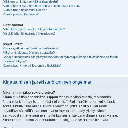
Mikä ero on kirjanmerkillä ja tilaamisella?
Kuinka teen kirjanmerkin tai seuraan haluamaani aihetta?
Kuinka tilaan haluamani alueen?
Kuinka poistan tilaukseni?
Liitetiedostot
Mitkä liitetiedostot ovat sallittuja tällä alueella?
Mistä löydän lähettämäni liitetiedostot?
phpBB -asiat
Kuka kirjoitti tämän foorumisovelluksen?
Miksi ominaisuutta X ei ole saatavilla?
Keneen minun tulee olla yhteydessä väärinkäytöstapauksissa tai lakiasioissa tähän
foorumiin liittyen?
Kuinka otan yhteyttä foorumin ylläpitäjään?
Kirjautumisen ja rekisteröitymisen ongelmat
Miksi minun pitää rekisteröityä?
Sinun ei välttämättä tarvitse, riippuu foorumin ylläpitäjästä, tarvitaanko
foorumilla kirjoittamiseen rekisteröitymistä. Rekisteröityminen voi kuitenkin
antaa sinulle lisää ominaisuuksia käyttöön, jotka eivät ole vieraiden
käytettävissä. Näitä ovat mm. avatar-kuvan määrittely, yksityisviestit,
sähköpostien lähettäminen muille käyttäjille, käyttäjäryhmien jäsenyys jne.
Siihen menee aikaa vain muutamia hetkiä, joten se on suositeltavaa.