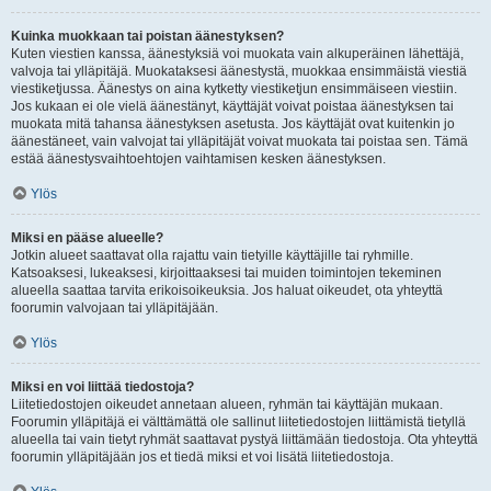
Kuinka muokkaan tai poistan äänestyksen?
Kuten viestien kanssa, äänestyksiä voi muokata vain alkuperäinen lähettäjä,
valvoja tai ylläpitäjä. Muokataksesi äänestystä, muokkaa ensimmäistä viestiä
viestiketjussa. Äänestys on aina kytketty viestiketjun ensimmäiseen viestiin.
Jos kukaan ei ole vielä äänestänyt, käyttäjät voivat poistaa äänestyksen tai
muokata mitä tahansa äänestyksen asetusta. Jos käyttäjät ovat kuitenkin jo
äänestäneet, vain valvojat tai ylläpitäjät voivat muokata tai poistaa sen. Tämä
estää äänestysvaihtoehtojen vaihtamisen kesken äänestyksen.
Ylös
Miksi en pääse alueelle?
Jotkin alueet saattavat olla rajattu vain tietyille käyttäjille tai ryhmille.
Katsoaksesi, lukeaksesi, kirjoittaaksesi tai muiden toimintojen tekeminen
alueella saattaa tarvita erikoisoikeuksia. Jos haluat oikeudet, ota yhteyttä
foorumin valvojaan tai ylläpitäjään.
Ylös
Miksi en voi liittää tiedostoja?
Liitetiedostojen oikeudet annetaan alueen, ryhmän tai käyttäjän mukaan.
Foorumin ylläpitäjä ei välttämättä ole sallinut liitetiedostojen liittämistä tietyllä
alueella tai vain tietyt ryhmät saattavat pystyä liittämään tiedostoja. Ota yhteyttä
foorumin ylläpitäjään jos et tiedä miksi et voi lisätä liitetiedostoja.