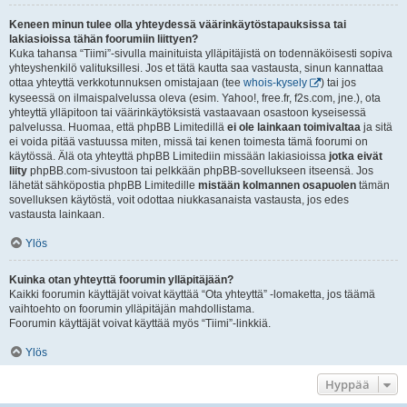
Keneen minun tulee olla yhteydessä väärinkäytöstapauksissa tai
lakiasioissa tähän foorumiin liittyen?
Kuka tahansa “Tiimi”-sivulla mainituista ylläpitäjistä on todennäköisesti sopiva
yhteyshenkilö valituksillesi. Jos et tätä kautta saa vastausta, sinun kannattaa
ottaa yhteyttä verkkotunnuksen omistajaan (tee
whois-kysely
) tai jos
kyseessä on ilmaispalvelussa oleva (esim. Yahoo!, free.fr, f2s.com, jne.), ota
yhteyttä ylläpitoon tai väärinkäytöksistä vastaavaan osastoon kyseisessä
palvelussa. Huomaa, että phpBB Limitedillä
ei ole lainkaan toimivaltaa
ja sitä
ei voida pitää vastuussa miten, missä tai kenen toimesta tämä foorumi on
käytössä. Älä ota yhteyttä phpBB Limitediin missään lakiasioissa
jotka eivät
liity
phpBB.com-sivustoon tai pelkkään phpBB-sovellukseen itseensä. Jos
lähetät sähköpostia phpBB Limitedille
mistään kolmannen osapuolen
tämän
sovelluksen käytöstä, voit odottaa niukkasanaista vastausta, jos edes
vastausta lainkaan.
Ylös
Kuinka otan yhteyttä foorumin ylläpitäjään?
Kaikki foorumin käyttäjät voivat käyttää “Ota yhteyttä” -lomaketta, jos täämä
vaihtoehto on foorumin ylläpitäjän mahdollistama.
Foorumin käyttäjät voivat käyttää myös “Tiimi”-linkkiä.
Ylös
Hyppää