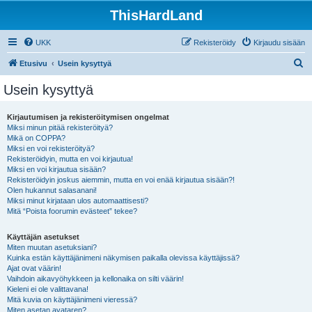
ThisHardLand
UKK
Rekisteröidy
Kirjaudu sisään
E
Etusivu
Usein kysyttyä
t
Usein kysyttyä
s
i
Kirjautumisen ja rekisteröitymisen ongelmat
Miksi minun pitää rekisteröityä?
Mikä on COPPA?
Miksi en voi rekisteröityä?
Rekisteröidyin, mutta en voi kirjautua!
Miksi en voi kirjautua sisään?
Rekisteröidyin joskus aiemmin, mutta en voi enää kirjautua sisään?!
Olen hukannut salasanani!
Miksi minut kirjataan ulos automaattisesti?
Mitä “Poista foorumin evästeet” tekee?
Käyttäjän asetukset
Miten muutan asetuksiani?
Kuinka estän käyttäjänimeni näkymisen paikalla olevissa käyttäjissä?
Ajat ovat väärin!
Vaihdoin aikavyöhykkeen ja kellonaika on silti väärin!
Kieleni ei ole valittavana!
Mitä kuvia on käyttäjänimeni vieressä?
Miten asetan avataren?