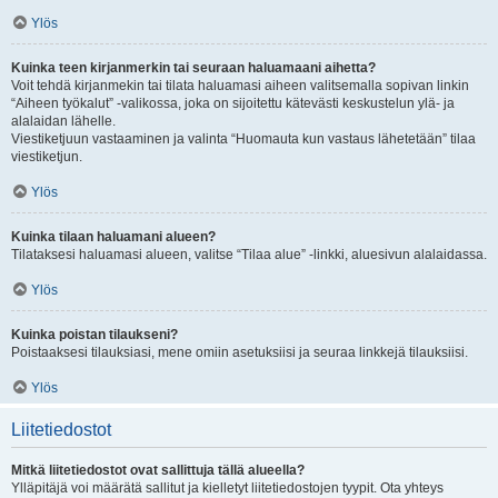
Ylös
Kuinka teen kirjanmerkin tai seuraan haluamaani aihetta?
Voit tehdä kirjanmekin tai tilata haluamasi aiheen valitsemalla sopivan linkin
“Aiheen työkalut” -valikossa, joka on sijoitettu kätevästi keskustelun ylä- ja
alalaidan lähelle.
Viestiketjuun vastaaminen ja valinta “Huomauta kun vastaus lähetetään” tilaa
viestiketjun.
Ylös
Kuinka tilaan haluamani alueen?
Tilataksesi haluamasi alueen, valitse “Tilaa alue” -linkki, aluesivun alalaidassa.
Ylös
Kuinka poistan tilaukseni?
Poistaaksesi tilauksiasi, mene omiin asetuksiisi ja seuraa linkkejä tilauksiisi.
Ylös
Liitetiedostot
Mitkä liitetiedostot ovat sallittuja tällä alueella?
Ylläpitäjä voi määrätä sallitut ja kielletyt liitetiedostojen tyypit. Ota yhteys