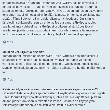
kahdesta asiasta on saattanut tapahtua. Jos COPPA-tuki on käytössä ja
määrittelit olevasi alle 13-vuotias rekisteröityessäsi, sinun tulee seurata
saamiasi ohjeita. Jotkut foorumit vaativat myös uusien tunnusten aktivoinnin
joko sinun itsesi toimesta tai ylläpitäjän toimesta ennen kuin voit kirjautua
sisään. Tämä tieto kerrottiin rekisteröitymisen yhteydessä. Jos sinulle
lähetettiin sähköpostia, seuraa ohjeita. Jos et saanut sähköpostia, olet
saattanut antaa virheellisen sähköpostiosoitteen tai sähköpostit ovat
saattaneet jäädä roskapostisuodattimeen. Jos olet varma, että antamasi
sähköpostiosoite oli oikein, yritä ottaa yhteyttä foorumin ylläpitäjään.
Ylös
Miksi en voi kirjautua sisään?
Tämän tapahtumiseen on useita syitä. Ensin, varmista että tunnuksesi ja
salasanasi ovat oikein. Jos ne ovat, ota yhteyttä foorumin ylläpitäjään
varmistaaksesi, että sinulla ei ole porttikieltoja. On myös mahdollista, että
sivuston omistajalla on asetusvirhe heidän päässään ja heidän pitäisi korjata
se.
Ylös
Rekisteröidyin joskus aiemmin, mutta en voi enää kirjautua sisään?!
On mahdollista, että ylläpitäjä on poistanut käyttäjätilisi käytöstä jostain syystä.
Useat foorumit myös poistavat käyttäjiä, jotka eivät ole kirjoittaneet pitkään
aikaan pienentääkseen tietokantansa kokoa. Jos näin on käynyt, yritä
rekisteröityä uudelleen ja osallistu keskusteluun aktiivisemmin.