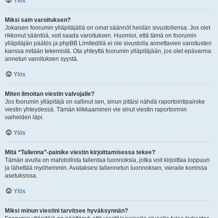
Ylös
Miksi sain varoituksen?
Jokaisen foorumin ylläpitäjällä on omat säännöt heidän sivustollensa. Jos olet
rikkonut sääntöä, voit saada varoituksen. Huomioi, että tämä on foorumin
ylläpitäjän päätös ja phpBB Limitedillä ei ole sivustolla annettavien varoitusten
kanssa mitään tekemistä. Ota yhteyttä foorumin ylläpitäjään, jos olet epävarma
annetun varoituksen syystä.
Ylös
Miten ilmoitan viestin valvojalle?
Jos foorumin ylläpitäjä on sallinut sen, sinun pitäisi nähdä raportointipainike
viestin yhteydessä. Tämän klikkaaminen vie sinut viestin raportoinnin
vaiheiden läpi.
Ylös
Mitä “Tallenna”-painike viestin kirjoittamisessa tekee?
Tämän avulla on mahdollista tallentaa luonnoksia, jotka voit kirjoittaa loppuun
ja lähettää myöhemmin. Avataksesi tallennetun luonnoksen, vieraile komissa
asetuksissa.
Ylös
Miksi minun viestini tarvitsee hyväksynnän?