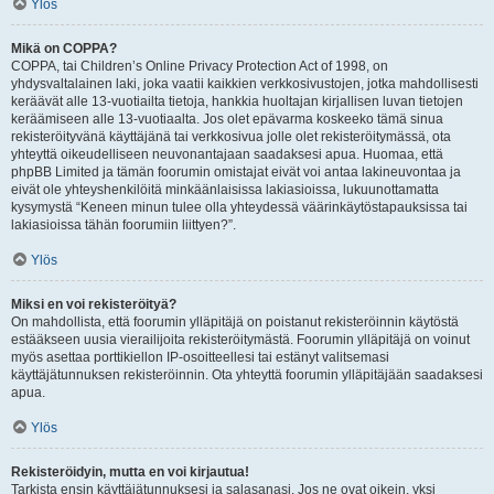
Ylös
Mikä on COPPA?
COPPA, tai Children’s Online Privacy Protection Act of 1998, on
yhdysvaltalainen laki, joka vaatii kaikkien verkkosivustojen, jotka mahdollisesti
keräävät alle 13-vuotiailta tietoja, hankkia huoltajan kirjallisen luvan tietojen
keräämiseen alle 13-vuotiaalta. Jos olet epävarma koskeeko tämä sinua
rekisteröityvänä käyttäjänä tai verkkosivua jolle olet rekisteröitymässä, ota
yhteyttä oikeudelliseen neuvonantajaan saadaksesi apua. Huomaa, että
phpBB Limited ja tämän foorumin omistajat eivät voi antaa lakineuvontaa ja
eivät ole yhteyshenkilöitä minkäänlaisissa lakiasioissa, lukuunottamatta
kysymystä “Keneen minun tulee olla yhteydessä väärinkäytöstapauksissa tai
lakiasioissa tähän foorumiin liittyen?”.
Ylös
Miksi en voi rekisteröityä?
On mahdollista, että foorumin ylläpitäjä on poistanut rekisteröinnin käytöstä
estääkseen uusia vierailijoita rekisteröitymästä. Foorumin ylläpitäjä on voinut
myös asettaa porttikiellon IP-osoitteellesi tai estänyt valitsemasi
käyttäjätunnuksen rekisteröinnin. Ota yhteyttä foorumin ylläpitäjään saadaksesi
apua.
Ylös
Rekisteröidyin, mutta en voi kirjautua!
Tarkista ensin käyttäjätunnuksesi ja salasanasi. Jos ne ovat oikein, yksi