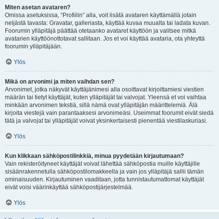
Miten asetan avataren?
Omissa asetuksissa, “Profiilin” alla, voit lisätä avataren käyttämällä jotain
neljästä tavasta: Gravatar, galleriasta, käyttää kuvaa muualta tai ladata kuvan.
Foorumin ylläpitäjä päättää otetaanko avataret käyttöön ja valitsee mitkä
avatarien käyttöönottotavat sallitaan. Jos et voi käyttää avataria, ota yhteyttä
foorumin ylläpitäjään.
Ylös
Mikä on arvonimi ja miten vaihdan sen?
Arvonimet, jotka näkyvät käyttäjänimesi alla osoittavat kirjoittamiesi viestien
määrän tai tietyt käyttäjät, kuten ylläpitäjät tai valvojat. Yleensä et voi vaihtaa
minkään arvonimen tekstiä, sillä nämä ovat ylläpitäjän määrittelemiä. Älä
kirjoita viestejä vain parantaaksesi arvonimeäsi. Useimmat foorumit eivät siedä
tätä ja valvojat tai ylläpitäjät voivat yksinkertaisesti pienentää viestilaskuriasi.
Ylös
Kun klikkaan sähköpostilinkkiä, minua pyydetään kirjautumaan?
Vain rekisteröityneet käyttäjät voivat lähettää sähköpostia muille käyttäjille
sisäänrakennetulla sähköpostilomakkeella ja vain jos ylläpitäjä sallii tämän
ominaisuuden. Kirjautuminen vaaditaan, jotta tunnistautumattomat käyttäjät
eivät voisi väärinkäyttää sähköpostijärjestelmää.
Ylös