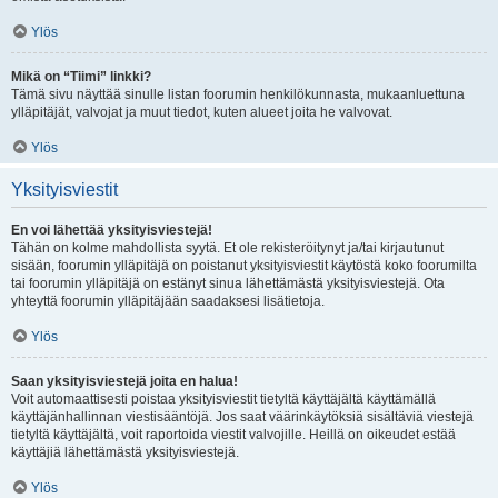
Ylös
Mikä on “Tiimi” linkki?
Tämä sivu näyttää sinulle listan foorumin henkilökunnasta, mukaanluettuna
ylläpitäjät, valvojat ja muut tiedot, kuten alueet joita he valvovat.
Ylös
Yksityisviestit
En voi lähettää yksityisviestejä!
Tähän on kolme mahdollista syytä. Et ole rekisteröitynyt ja/tai kirjautunut
sisään, foorumin ylläpitäjä on poistanut yksityisviestit käytöstä koko foorumilta
tai foorumin ylläpitäjä on estänyt sinua lähettämästä yksityisviestejä. Ota
yhteyttä foorumin ylläpitäjään saadaksesi lisätietoja.
Ylös
Saan yksityisviestejä joita en halua!
Voit automaattisesti poistaa yksityisviestit tietyltä käyttäjältä käyttämällä
käyttäjänhallinnan viestisääntöjä. Jos saat väärinkäytöksiä sisältäviä viestejä
tietyltä käyttäjältä, voit raportoida viestit valvojille. Heillä on oikeudet estää
käyttäjiä lähettämästä yksityisviestejä.
Ylös