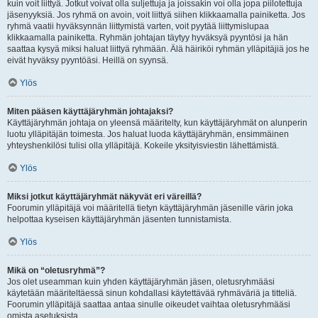
kuin voit liittyä. Jotkut voivat olla suljettuja ja joissakin voi olla jopa piilotettuja
jäsenyyksiä. Jos ryhmä on avoin, voit liittyä siihen klikkaamalla painiketta. Jos
ryhmä vaatii hyväksynnän liittymistä varten, voit pyytää liittymislupaa
klikkaamalla painiketta. Ryhmän johtajan täytyy hyväksyä pyyntösi ja hän
saattaa kysyä miksi haluat liittyä ryhmään. Älä häiriköi ryhmän ylläpitäjiä jos he
eivät hyväksy pyyntöäsi. Heillä on syynsä.
Ylös
Miten pääsen käyttäjäryhmän johtajaksi?
Käyttäjäryhmän johtaja on yleensä määritelty, kun käyttäjäryhmät on alunperin
luotu ylläpitäjän toimesta. Jos haluat luoda käyttäjäryhmän, ensimmäinen
yhteyshenkilösi tulisi olla ylläpitäjä. Kokeile yksityisviestin lähettämistä.
Ylös
Miksi jotkut käyttäjäryhmät näkyvät eri väreillä?
Foorumin ylläpitäjä voi määritellä tietyn käyttäjäryhmän jäsenille värin joka
helpottaa kyseisen käyttäjäryhmän jäsenten tunnistamista.
Ylös
Mikä on “oletusryhmä”?
Jos olet useamman kuin yhden käyttäjäryhmän jäsen, oletusryhmääsi
käytetään määriteltäessä sinun kohdallasi käytettävää ryhmäväriä ja titteliä.
Foorumin ylläpitäjä saattaa antaa sinulle oikeudet vaihtaa oletusryhmääsi
omista asetuksista.