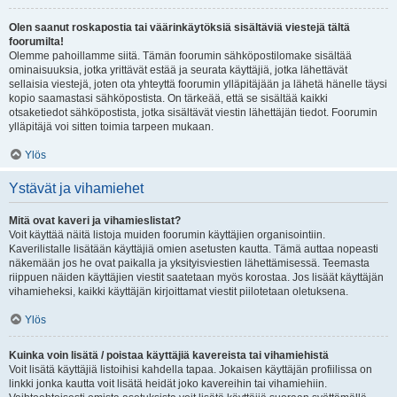
Olen saanut roskapostia tai väärinkäytöksiä sisältäviä viestejä tältä
foorumilta!
Olemme pahoillamme siitä. Tämän foorumin sähköpostilomake sisältää
ominaisuuksia, jotka yrittävät estää ja seurata käyttäjiä, jotka lähettävät
sellaisia viestejä, joten ota yhteyttä foorumin ylläpitäjään ja lähetä hänelle täysi
kopio saamastasi sähköpostista. On tärkeää, että se sisältää kaikki
otsaketiedot sähköpostista, jotka sisältävät viestin lähettäjän tiedot. Foorumin
ylläpitäjä voi sitten toimia tarpeen mukaan.
Ylös
Ystävät ja vihamiehet
Mitä ovat kaveri ja vihamieslistat?
Voit käyttää näitä listoja muiden foorumin käyttäjien organisointiin.
Kaverilistalle lisätään käyttäjiä omien asetusten kautta. Tämä auttaa nopeasti
näkemään jos he ovat paikalla ja yksityisviestien lähettämisessä. Teemasta
riippuen näiden käyttäjien viestit saatetaan myös korostaa. Jos lisäät käyttäjän
vihamieheksi, kaikki käyttäjän kirjoittamat viestit piilotetaan oletuksena.
Ylös
Kuinka voin lisätä / poistaa käyttäjiä kavereista tai vihamiehistä
Voit lisätä käyttäjiä listoihisi kahdella tapaa. Jokaisen käyttäjän profiilissa on
linkki jonka kautta voit lisätä heidät joko kavereihin tai vihamiehiin.