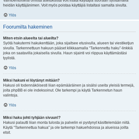
Vaihtoehtoisesti omista asetuksista voit lisätä käyttäjiä suoraan syöttämällä
heidän käyttäjänimen. Voit myös poistaa käyttäjiä listaltasi samalta sivulta.
Ylös
Foorumilta hakeminen
Miten etsin alueelta tai alueilta?
Syötä hakutermi hakukenttään, joka sijaitsee etusivulla, alueen tai viestiketjun
sivulla. Tarkennettuun hakuun pääset klikkaamalla “Tarkennettu haku”-linkkiä
joka on saatavilla jokaisella sivulla. Haun sijainti voi riippua käyttämästäsi
tyylistä.
Ylös
Miksi hakuni ei löytänyt mitään?
Hakusi oli todennäköisesti liian epämääräinen ja sisälsi useita yleisiä termejä,
joita phpBB ei ole indeksoinut. Ole tarkempi ja käytä Tarkennetun haun
valintoja.
Ylös
Miksi haku johti tyhjään sivuun!?
Hakusi palautti liian monta tulosta ja palvelin ei pystynyt käsittelemään niitä.
Käytä “Tarkennettua hakua” ja ole tarkempi hakuehdoissa ja alueissa joilta
etsit.