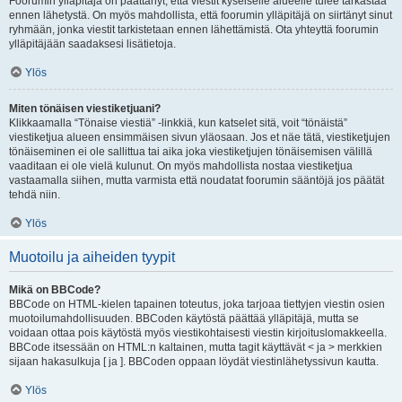
Foorumin ylläpitäjä on päättänyt, että viestit kyseiselle alueelle tulee tarkastaa
ennen lähetystä. On myös mahdollista, että foorumin ylläpitäjä on siirtänyt sinut
ryhmään, jonka viestit tarkistetaan ennen lähettämistä. Ota yhteyttä foorumin
ylläpitäjään saadaksesi lisätietoja.
Ylös
Miten tönäisen viestiketjuani?
Klikkaamalla “Tönaise viestiä” -linkkiä, kun katselet sitä, voit “tönäistä”
viestiketjua alueen ensimmäisen sivun yläosaan. Jos et näe tätä, viestiketjujen
tönäiseminen ei ole sallittua tai aika joka viestiketjujen tönäisemisen välillä
vaaditaan ei ole vielä kulunut. On myös mahdollista nostaa viestiketjua
vastaamalla siihen, mutta varmista että noudatat foorumin sääntöjä jos päätät
tehdä niin.
Ylös
Muotoilu ja aiheiden tyypit
Mikä on BBCode?
BBCode on HTML-kielen tapainen toteutus, joka tarjoaa tiettyjen viestin osien
muotoilumahdollisuuden. BBCoden käytöstä päättää ylläpitäjä, mutta se
voidaan ottaa pois käytöstä myös viestikohtaisesti viestin kirjoituslomakkeella.
BBCode itsessään on HTML:n kaltainen, mutta tagit käyttävät < ja > merkkien
sijaan hakasulkuja [ ja ]. BBCoden oppaan löydät viestinlähetyssivun kautta.
Ylös