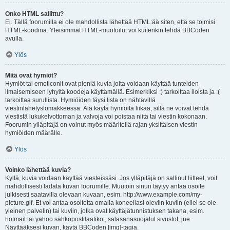
Onko HTML sallittu?
Ei. Tällä foorumilla ei ole mahdollista lähettää HTML:ää siten, että se toimisi
HTML-koodina. Yleisimmät HTML-muotoilut voi kuitenkin tehdä BBCoden
avulla.
Ylös
Mitä ovat hymiöt?
Hymiöt tai emoticonit ovat pieniä kuvia joita voidaan käyttää tunteiden
ilmaisemiseen lyhyitä koodeja käyttämällä. Esimerkiksi :) tarkoittaa iloista ja :(
tarkoittaa surullista. Hymiöiden täysi lista on nähtävillä
viestinlähetyslomakkeessa. Älä käytä hymiöitä liikaa, sillä ne voivat tehdä
viestistä lukukelvottoman ja valvoja voi poistaa niitä tai viestin kokonaan.
Foorumin ylläpitäjä on voinut myös määritellä rajan yksittäisen viestin
hymiöiden määrälle.
Ylös
Voinko lähettää kuvia?
Kyllä, kuvia voidaan käyttää viesteissäsi. Jos ylläpitäjä on sallinut liitteet, voit
mahdollisesti ladata kuvan foorumille. Muutoin sinun täytyy antaa osoite
julkisesti saatavilla olevaan kuvaan, esim. http://www.example.com/my-
picture.gif. Et voi antaa osoitetta omalla koneellasi oleviin kuviin (ellei se ole
yleinen palvelin) tai kuviin, jotka ovat käyttäjätunnistuksen takana, esim.
hotmail tai yahoo sähköpostilaatikot, salasanasuojatut sivustot, jne.
Näyttääksesi kuvan, käytä BBCoden [img]-tagia.