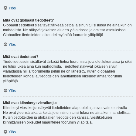
Ylös
Mitä ovat globaalit tiedotteet?
Globaalit tiedotteet sisältävät tärkeää tietoa ja sinun tulisi lukea ne aina kun on
mahdolista. Ne näkyvät jokaisen alueen ylälaidassa ja omissa asetuksissa.
Globaalien tiedotteiden oikeudet myöntää foorumin ylläpitäjä.
Ylös
Mitä ovat tiedotteet?
Tiedotteet usein sisältävät tärkeää tietoa foorumista jota olet lukemassa ja siksi
ne tulisi lukea aina kun mahdollista. Tiedotteet näkyvät jokaisen sivun
ylälaidassa niillä foorumeilla joihin ne on lähetetty. Kuten globaalien
tiedotteiden kohdalla, tiedotteiden lähettämisen oikeudet antaa foorumin
ylläpitäjä.
Ylös
Mitä ovat kiinnitetyt viestiketjut
Kiinnitetyt viestiketjut näkyvät tiedotteiden alapuolella ja ovat vain etusivulla.
Ne ovat yleensä aika tärkeitä, joten sinun tulisi lukea ne aina kun mahdollista.
Kuten tiedotteiden ja globaalien tiedotteiden kanssa, viestiketjujen
kiinnittämisen oikeudet määrittelee foorumin ylläpitäjä.
Ylös